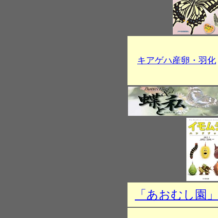
キアゲハ産卵・羽化
「あおむし園