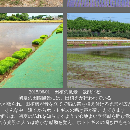
2015/06/01 田植の風景 飯能平松
初夏の田園風景には、田植えが行われている
水が張られ、田植機が音を立てて稲の苗を植え付ける光景が広
そんな中、遠くからホトトギスの鳴き声が聞こえてきます
ずりは、初夏の訪れを知らせるようで心地よい季節感を呼び覚
合う光景に人々は静かな感動を覚え、ホトトギスの鳴き声もそ