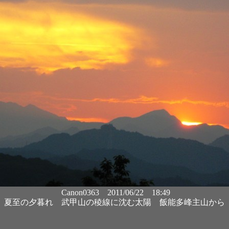
Canon0363 2011/06/22 18:49
夏至の夕暮れ 武甲山の稜線に沈む太陽 飯能多峰主山から