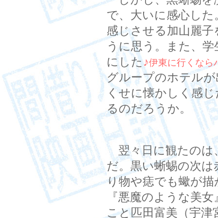
で、大いに感心した
感じさせる加山麗子
うに思う。また、学
にした
♪
伊東に行くなら
グループのホテルが
くせに懐かしく感じ
るのだろうか。
翌々日に観たのは
だ。黒い蜥蜴の次は
り物や痣でも蠍が描
『悪魔のような美女
こと匹田富美（宇津