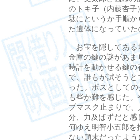
のトキ子（内藤杏子
駄にというか手順か
た遺体になっていた
お宝を隠してある
金庫の鍵の謎があま
時計を動かせる鍵の
で、誰もが試そうと
った。ボスとしての
も些か難を感じた。
ブマスク止まりで、
分、力及ばずだと感
何ゆえ明智小五郎を
ない顛末だったよう