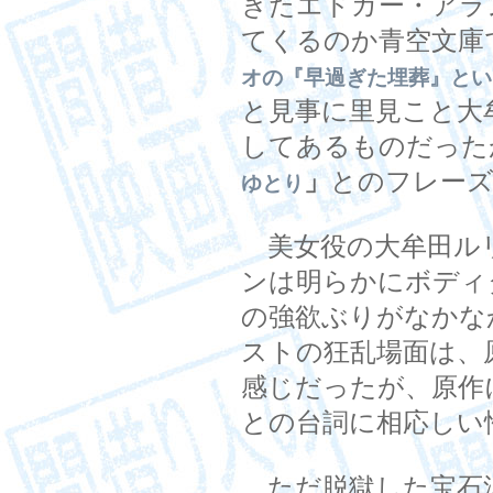
きたエドガー・アラ
てくるのか青空文庫
オの『早過ぎた埋葬』とい
と見事に里見こと大
してあるものだった
」
とのフレー
ゆとり
美女役の大牟田ル
ンは明らかにボディ
の強欲ぶりがなかな
ストの狂乱場面は、
感じだったが、原作
との台詞に相応しい
ただ脱獄した宝石泥