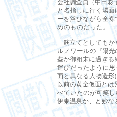
会社調査員（中田彩
と名指しに行く場面
ーを浴びながら全裸
めのものだった。
筋立てとしてもか
ルノワールの『陽光
些か御粗末に過ぎる
運びだったように思
面と異なる人物造形
以前の黄金仮面とは
べていたのが可笑し
伊東温泉か、と妙な