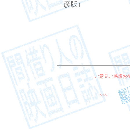
彦版）
ご意見ご感想お
<<<