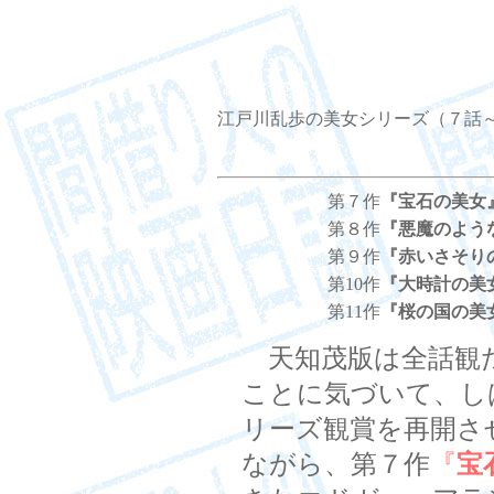
江戸川乱歩の美女シリーズ（７話～
第７作
『宝石の美女
第８作
『悪魔のよう
第９作
『赤いさそり
第10作
『大時計の美
第11作
『桜の国の美
天知茂版は全話観
ことに気づいて、し
リーズ観賞を再開さ
ながら、第７作
『
宝