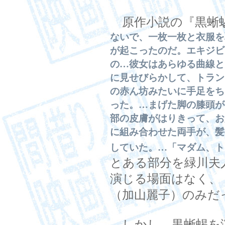
原作小説の『黒蜥
ないで、一枚一枚と衣服を
が起こったのだ。エキジビ
の…彼女はあらゆる曲線と
に見せびらかして、トラン
の赤ん坊みたいに手足をち
った。…まげた脚の膝頭が
部の皮膚がはりきって、お
に組み合わせた両手が、髪
していた。…「マダム、ト
とある部分を緑川夫
演じる場面はなく、
（加山麗子）のみだ
しかし、黒蜥蜴を