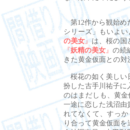
第12作から観始め
シリーズ」もいよい
の美女
』
は、桜の国
『
妖精の美女
』
の続
きた黄金仮面との対
桜花の如く美しい
扮した古手川祐子に
のはまだしも、黄金
一途に恋した浅沼由
れてなくて、すっか
り合って黄金仮面を