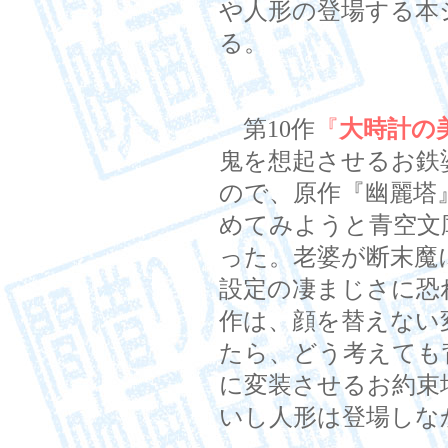
や人形の登場する本
る。
第10作
『
大時計の
鬼を想起させるお鉄
ので、原作『幽麗塔
めてみようと青空文
った。老婆が断末魔
設定の凄まじさに恐
作は、顔を替えない
たら、どう考えても
に変装させるお約束
いし人形は登場しな