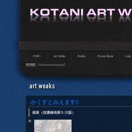
=TOP=
Art Works
Profile
Picture Book
Link
HOME
>
kakusutomiemasu2
-かくすとみえます2-
個展（信濃橋画廊５/大阪）