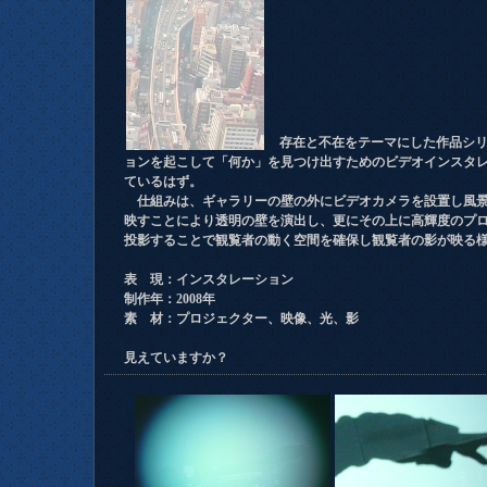
存在と不在をテーマにした作品シリ
ョンを起こして「何か」を見つけ出すためのビデオインスタ
ているはず。
仕組みは、ギャラリーの壁の外にビデオカメラを設置し風景
映すことにより透明の壁を演出し、更にその上に高輝度のプ
投影することで観覧者の動く空間を確保し観覧者の影が映る
表 現：インスタレーション
制作年：2008年
素 材：プロジェクター、映像、光、影
見えていますか？