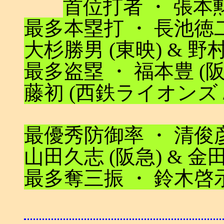
首位打者 ・ 張本勲 (
最多本塁打 ・ 長池徳二 
大杉勝男 (東映) & 野村
最多盗塁 ・ 福本豊 (阪急
藤初 (西鉄ライオンズ / 投) 
最優秀防御率 ・ 清俊彦 (
山田久志 (阪急) & 金田
最多奪三振 ・ 鈴木啓示 