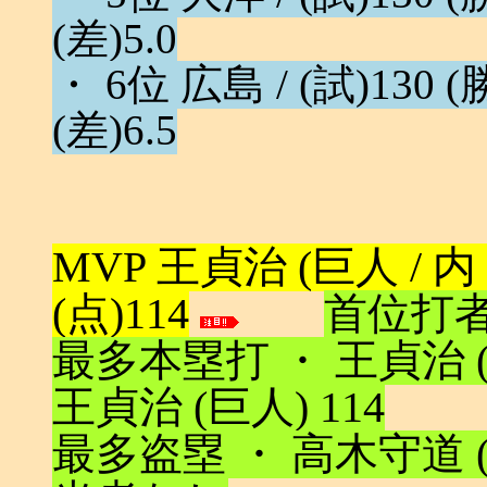
(差)5.0
・ 6位 広島 / (試)130 (勝
(差)6.5
MVP 王貞治 (巨人 / 内 / 3
(点)114
首位打者 
最多本塁打 ・ 王貞治 (
王貞治 (巨人) 114
最多盗塁 ・ 高木守道 (