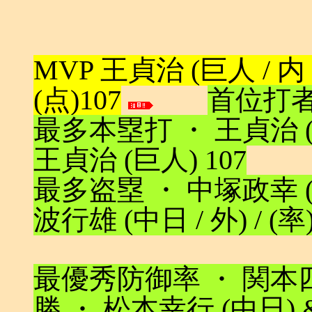
MVP 王貞治 (巨人 / 内 / 3
(点)107
首位打者 
最多本塁打 ・ 王貞治 (
王貞治 (巨人) 107
最多盗塁 ・ 中塚政幸 (
波行雄 (中日 / 外) / (率).
最優秀防御率 ・ 関本四十
勝 ・ 松本幸行 (中日) 