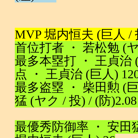
MVP 堀内恒夫 (巨人 / 投) 
首位打者 ・ 若松勉 (ヤク
最多本塁打 ・ 王貞治 (巨人
点 ・ 王貞治 (巨人) 12
最多盗塁 ・ 柴田勲 (巨人
猛 (ヤク / 投) / (防)2.0
最優秀防御率 ・ 安田猛 (