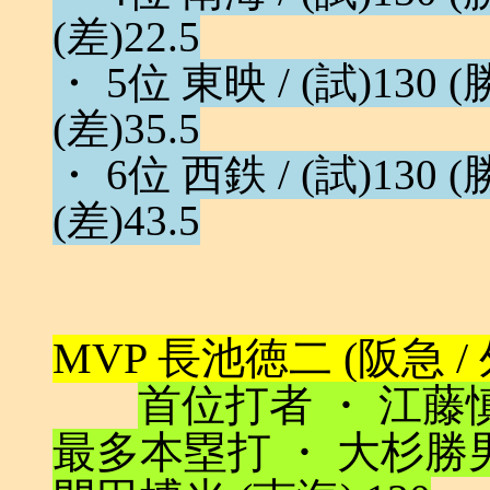
(差)22.5
・ 5位 東映 / (試)130 (勝
(差)35.5
・ 6位 西鉄 / (試)130 (勝
(差)43.5
MVP 長池徳二 (阪急 / 外) 
首位打者 ・ 江藤慎一
最多本塁打 ・ 大杉勝男 