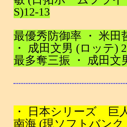
S)12-13
最優秀防御率 ・ 米田哲也 
・ 成田文男 (ロッテ) 2
最多奪三振 ・ 成田文男 
・ 日本シリーズ 巨人 (
南海 (現ソフトバンク 