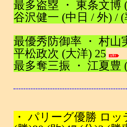
最多盗塁 ・ 東条文博 (
谷沢健一 (中日 / 外) / (率
最優秀防御率 ・ 村山実 (
平松政次 (大洋) 25
最多奪三振 ・ 江夏豊 (阪
・ パリーグ優勝 ロッテ (