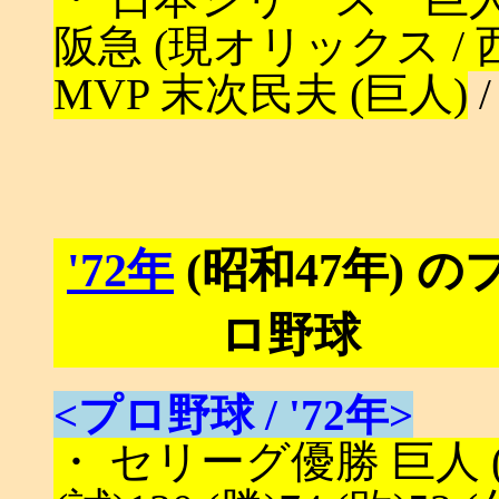
阪急 (現オリックス /
MVP 末次民夫 (巨人)
'72年
(昭和47年) の
ロ野球
<プロ野球 / '72年>
・ セリーグ優勝 巨人 (