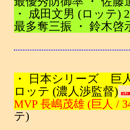
最優秀防御率 ・ 佐藤道郎 
・ 成田文男 (ロッテ) 2
最多奪三振 ・ 鈴木啓示 
・ 日本シリーズ 巨人 (
ロッテ (濃人渉監督)
MVP 長嶋茂雄 (巨人 / 3
テ)