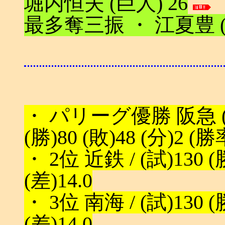
堀内恒夫 (巨人) 26
最多奪三振 ・ 江夏豊 (阪
・ パリーグ優勝 阪急 (西
(勝)80 (敗)48 (分)2 (勝
・ 2位 近鉄 / (試)130 (勝
(差)14.0
・ 3位 南海 / (試)130 (勝
(差)14.0