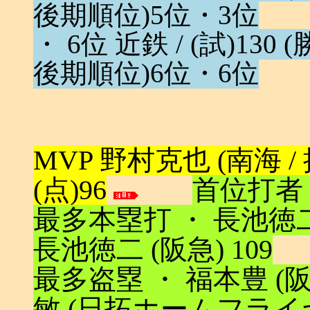
後期順位)5位・3位
・ 6位 近鉄 / (試)130 (勝
後期順位)6位・6位
MVP 野村克也 (南海 / 捕 /
(点)96
首位打者 ・
最多本塁打 ・ 長池徳二 
長池徳二 (阪急) 109
最多盗塁 ・ 福本豊 (阪急
敏 (日拓ホームフライヤーズ 