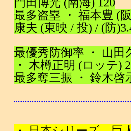
門田博光 (南海) 120
最多盗塁 ・ 福本豊 (阪急
康夫 (東映 / 投) / (防)3.
最優秀防御率 ・ 山田久志 
・ 木樽正明 (ロッテ) 2
最多奪三振 ・ 鈴木啓示 
・ 日本シリーズ 巨人 (