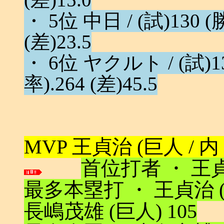
(差)15.0
・ 5位 中日 / (試)130 (勝
(差)23.5
・ 6位 ヤクルト / (試)130
率).264 (差)45.5
MVP 王貞治 (巨人 / 内 / 3
首位打者 ・ 王貞治
最多本塁打 ・ 王貞治 (
長嶋茂雄 (巨人) 105