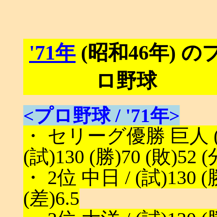
'71年
(昭和46年) の
ロ野球
<プロ野球 / '71年>
・ セリーグ優勝 巨人 (
(試)130 (勝)70 (敗)52 (
・ 2位 中日 / (試)130 (勝
(差)6.5