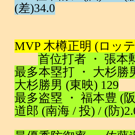
(差)34.0
MVP 木樽正明 (ロッテ / 投
首位打者 ・ 張本勲 (
最多本塁打 ・ 大杉勝男 
大杉勝男 (東映) 129
最多盗塁 ・ 福本豊 (阪急
道郎 (南海 / 投) / (防)2.