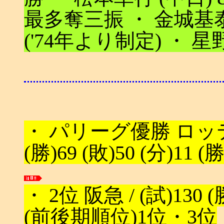
最多奪三振 ・ 金城基泰 
('74年より制定) ・ 星野
・ パリーグ優勝 ロッテ 
(勝)69 (敗)50 (分)1
・ 2位 阪急 / (試)130 (勝
(前後期順位)1位・3位