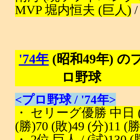
MVP 堀内恒夫 (巨人)
'74年
(昭和49年) の
ロ野球
<プロ野球 / '74年>
・ セリーグ優勝 中日 (与
(勝)70 (敗)49 (分)11 (
・ 2位 巨人 / (試)130 (勝