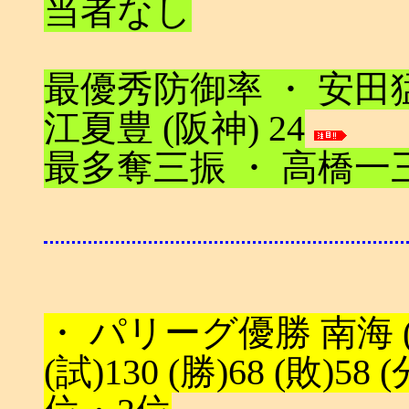
当者なし
最優秀防御率 ・ 安田猛 (
江夏豊 (阪神) 24
最多奪三振 ・ 高橋一三 
・ パリーグ優勝 南海 (野
(試)130 (勝)68 (敗)58