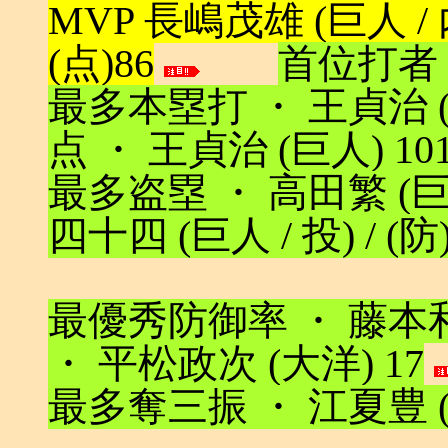
MVP 長嶋茂雄 (巨人 / 内 /
(点)86
首位打者 ・
最多本塁打 ・ 王貞治 (巨人
点 ・ 王貞治 (巨人) 10
最多盗塁 ・ 高田繁 (巨人
四十四 (巨人 / 投) / (防)
最優秀防御率 ・ 藤本和宏 
・ 平松政次 (大洋) 17
最多奪三振 ・ 江夏豊 (阪