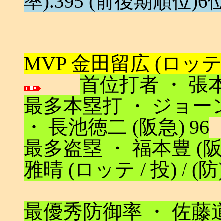
率).395 (前後期順位)
MVP 金田留広 (ロッテ / 投
首位打者 ・ 張本勲
最多本塁打 ・ ジョーンズ
・ 長池徳二 (阪急) 96
最多盗塁 ・ 福本豊 (阪急
雅晴 (ロッテ / 投) / (防)
最優秀防御率 ・ 佐藤道郎 