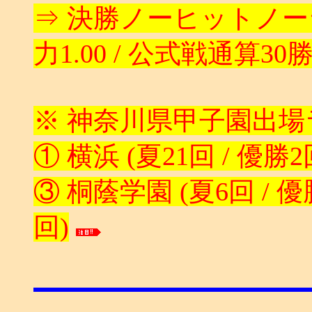
⇒ 決勝ノーヒットノーラン
力1.00 / 公式戦通算30
※ 神奈川県甲子園出
① 横浜 (夏21回 / 優
③ 桐蔭学園 (夏6回 / 優
回)