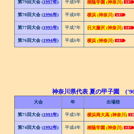
第79回大会 (
1997年
)
平成9年
桐蔭学園 (神奈川)
第78回大会 (
1996年
)
平成8年
横浜 (神奈川)
第77回大会 (
1995年
)
平成7年
日大藤沢 (神奈川)
第76回大会 (
1994年
)
平成6年
横浜 (神奈川)
神奈川県代表 夏の甲子園 ('90
大会
年
出場校
第75回大会 (
1993年
)
平成5年
横浜商大高 (神奈川)
第74回大会 (
1992年
)
平成4年
桐蔭学園 (神奈川)