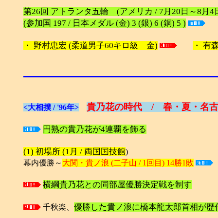
第26回 アトランタ五輪 (アメリカ / 7月20日～8月4
(参加国 197 / 日本メダル (金) 3 (銀) 6 (銅) 5 )
・ 野村忠宏 (柔道男子60キロ級 金)
・ 有
貴乃花の時代 / 春・夏・名古
<大相撲 / '96年>
円熟の貴乃花が4連覇を飾る
(1) 初場所 (1月 / 両国国技館
)
幕内優勝～
大関・貴ノ浪 (二子山 / 1回目) 14勝1敗
横綱貴乃花との同部屋優勝決定戦を制す
優勝した貴ノ浪に橋本龍太郎首相が歴
千秋楽、