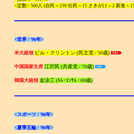
<定数> 500人 (自民～239 社民～15 さきがけ～2 新進～15
<世界 / '96年>
ビル・クリントン (民主党 / 50歳)
米大統領
江沢民 (共産党 / 70歳)
中国国家主席
金泳三 (ｷﾑ･ﾖﾝｻﾑ / 69歳)
韓国大統領
<スポーツ / '96年>
<夏季五輪 / '96年>