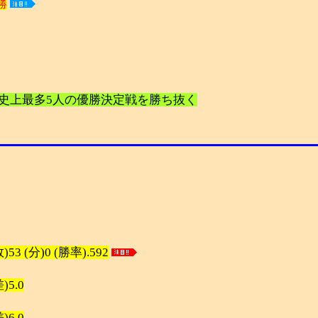
勝
史上最多5人の優勝決定戦を勝ち抜く
53 (分)0 (勝率).592
)5.0
)6.0