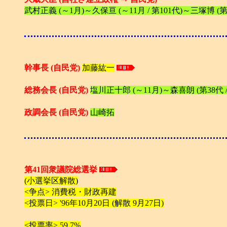
武村正義 (～1月)～久保亘 (～11月 / 第101代)～三塚博 (第
幹事長 (自民党)
加藤紘一
総務会長 (自民党)
塩川正十郎 (～11月)～森喜朗 (第38代 
政調会長 (自民党)
山崎拓
第41回衆議院総選挙
(小選挙区解散)
<争点> 消費税・財政再建
<投票日> '96年10月20日 (解散 9月27日)
<投票率> 59,7%