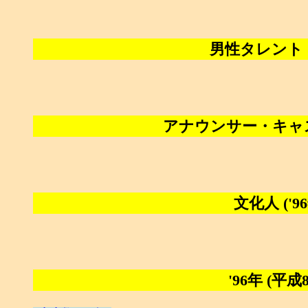
男性タレント (
アナウンサー・キャスタ
文化人 ('
'96年 (平