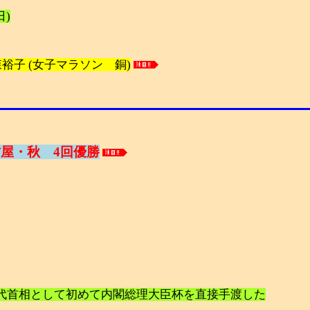
日)
森裕子 (女子マラソン 銅)
屋・秋 4回優勝
代首相として初めて内閣総理大臣杯を直接手渡した