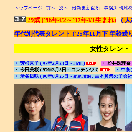
トップページ
前へ
次へ
最新更新箇所
事務所 現地
29歳 ('96年4/2～'97年4/1生まれ)
( 
年代別代表タレント ('25年11月下 年齢繰
女性タレント (
・ 芳根京子 ('97年2月28日～JME)
・ 松井珠理奈 (
・ 今田美桜 ('97年3月5日～コンテンツ3)
・ 中条
・ 渋谷凪咲 ('96年8月25日～showtitle / 吉本興業の子会社