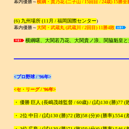
幕内優勝～
横綱・貴乃花 (二子山 / 15回目 / 24歳) 15勝全
(6) 九州場所 (11月 / 福岡国際センター
)
幕内優勝～
大関・武蔵丸 (武蔵川 / 2回目) 11勝4敗
横綱曙、大関若乃花、大関貴ノ浪、関脇魁皇と
<プロ野球 / '96年>
<セ・リーグ / '96年>
・ 優勝 巨人 (長嶋茂雄監督 / 60歳) / (試)130 (勝)77 (敗)
・ 2位 中日 / (試)130 (勝)72 (敗)58 (分)0 (勝率).554 (差
・ 3位 広島 / (試)130 (勝)71 (敗)59 (分)0 (勝率).546 (差