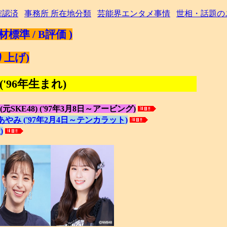
確認済
事務所 所在地分類
芸能界エンタメ事情
世相・話題の
人材標準 / B評価 )
り上げ)
'96年生まれ)
元SKE48) ('97年3月8日～アービング)
あやみ ('97年2月4日～テンカラット)
)