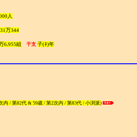
,000人
31万344
万6,955組
子(ﾈ)年
干支
 / 第82代 & 59歳 / 第2次内 / 第83代 / 小渕派)