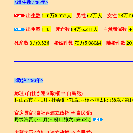
<出生数 / '96年>
120万6,555人
62万人
58万7
出生数
男性
女性
1,43
89万6,211人
＋
出生率
死亡数
自然増減数
3万9,536
79万5,080組
20
死産数
婚姻件数
離婚件数
<政治 / '96年>
総理 (自社さ連立政権 ⇒ 自民党)
村山富市 (～1月 / 社会党 / 71歳)～橋本龍太郎 (58歳 / 第1次内
官房長官 (自社さ連立政権 ⇒ 自民党)
野坂浩賢 (～1月)～梶山静六 (第60代)
大蔵大臣 (自社さ連立政権 ⇒ 自民党)