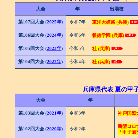
大会
年
出場校
第107回大会 (
2025年
)
令和7年
東洋大姫路 (兵庫)
第106回大会 (
2024年
)
令和6年
報徳学園 (兵庫)
第105回大会 (
2023年
)
令和5年
社 (兵庫)
第104回大会 (
2022年
)
令和4年
社 (兵庫)
兵庫県代表 夏の甲子園
大会
年
第103回大会 (
2021年
)
令和3年
神戸国際大
新型コロ
第102回大会 (
2020年
)
令和2年
「甲子園