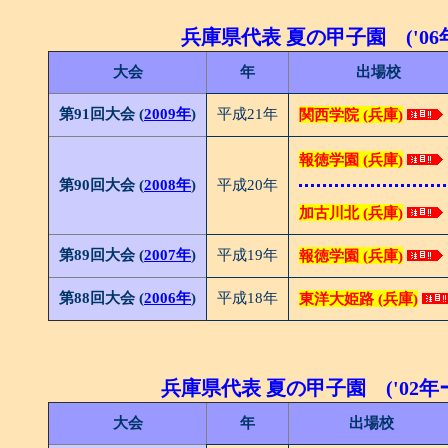
兵庫県代表 夏の甲子園 ('06年
大会
年
出場校
第91回大会 (
2009年
)
平成21年
関西学院 (兵庫)
報徳学園 (兵庫)
第90回大会 (
2008年
)
平成20年
加古川北 (兵庫)
第89回大会 (
2007年
)
平成19年
報徳学園 (兵庫)
第88回大会 (
2006年
)
平成18年
東洋大姫路 (兵庫)
兵庫県代表 夏の甲子園 ('02年ー
大会
年
出場校