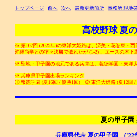
トップページ
前へ
次へ
最新更新箇所
事務所 現地
高校野球 夏の
※ 第107回 (2025年)の東洋大姫路は、済美・花巻
沖縄尚学との準々決勝で敗れたが (1-2) 、エースの
※ 聖地・甲子園の地元である兵庫は、報徳学園・東洋
※ 兵庫県甲子園出場ランキング
① 報徳学園 (夏16回 / 優勝1回) ② 東洋大姫路 (夏12回 
夏の甲子園
兵庫県代表 夏の甲子園 ('22年