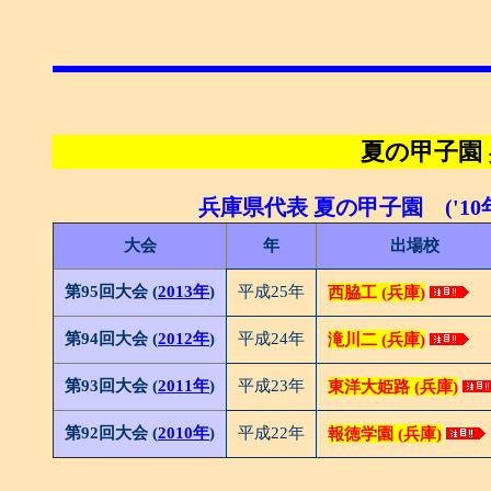
夏の甲子園
兵庫県代表 夏の甲子園 ('10年
大会
年
出場校
第95回大会 (
2013年
)
平成25年
西脇工 (兵庫)
第94回大会 (
2012年
)
平成24年
滝川二 (兵庫)
第93回大会 (
2011年
)
平成23年
東洋大姫路 (兵庫)
第92回大会 (
2010年
)
平成22年
報徳学園 (兵庫)