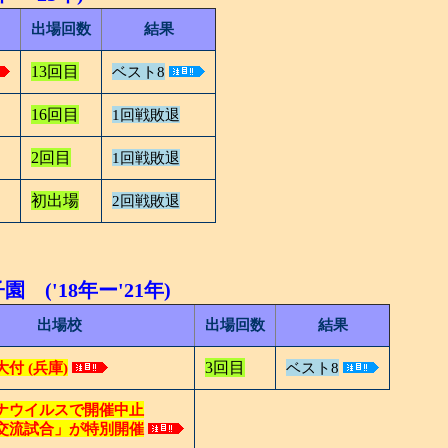
出場回数
結果
13回目
ベスト8
16回目
1回戦敗退
2回目
1回戦敗退
初出場
2回戦敗退
 ('18年ー'21年)
出場校
出場回数
結果
3回目
付 (兵庫)
ベスト8
ナウイルスで開催中止
交流試合」が特別開催