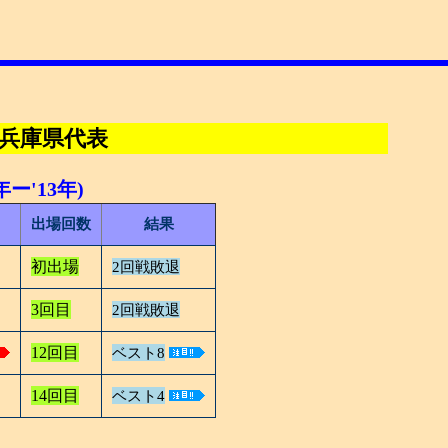
 兵庫県代表
ー'13年)
出場回数
結果
初出場
2回戦敗退
3回目
2回戦敗退
12回目
ベスト8
14回目
ベスト4