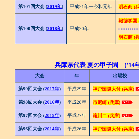
第101回大会 (
2019年
)
平成31年ー令和元年
明石商 (
報徳学園 
第100回大会 (
2018年
)
平成30年
明石商 (
兵庫県代表 夏の甲子園 ('14年
大会
年
出場校
第99回大会 (
2017年
)
平成29年
神戸国際大付 (兵庫)
第98回大会 (
2016年
)
平成28年
市尼崎 (兵庫)
第97回大会 (
2015年
)
平成27年
滝川二 (兵庫)
第96回大会 (
2014年
)
平成26年
神戸国際大付 (兵庫)