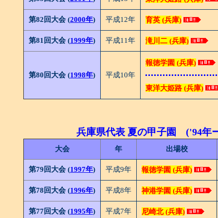
第82回大会 (
2000年
)
平成12年
育英 (兵庫)
第81回大会 (
1999年
)
平成11年
滝川二 (兵庫)
報徳学園 (兵庫)
第80回大会 (
1998年
)
平成10年
東洋大姫路 (兵庫)
兵庫県代表 夏の甲子園 ('94年ー'
大会
年
出場校
第79回大会 (
1997年
)
平成9年
報徳学園 (兵庫)
第78回大会 (
1996年
)
平成8年
神港学園 (兵庫)
第77回大会 (
1995年
)
平成7年
尼崎北 (兵庫)