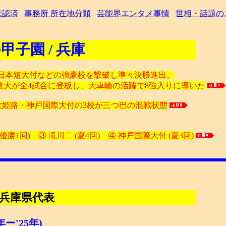
確認済
事務所 所在地分類
芸能界エンタメ事情
世相・話題の
甲子園 / 兵庫
東・西日本短大付などの強豪校を撃破し準々決勝進出。
木下鷹大が全4試合に登板し、大車輪の活躍で8強入りに導いた
大姫路・神戸国際大付の3校が三つ巴の混戦状態
/ 優勝1回) ③ 滝川二 (夏4回) ④ 神戸国際大付 (夏3回)
 兵庫県代表
ー'25年)