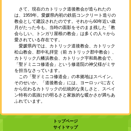
さて、現在のカトリック道後教会が造られたの
は、1959年。愛媛県内初の鉄筋コンクリート造りの
教会として建設されたのです。それから60年近い歳
月がたった今も、当時の面影をそのまま残した「教
会らしい、トンガリ屋根の教会」は多くの人々から
愛されている存在です。
愛媛県内では、カトリック道後教会、カトリック
松山教会、郡中礼拝堂（前 カトリック郡中教会）、
カトリック八幡浜教会、カトリック宇和島教会で、
「聖ドミニコ修道会」という修道院の神父様がミサ
を担当なさっています。
この「聖ドミニコ修道会」の本拠地はスペイン。
そのせいか、「道後教会」には、ヨーロッパに古く
から伝わるカトリックの伝統的な美しさと、スペイ
ン特有の底抜けの明るさと家族的な暖かさが満ちあ
ふれています。
トップページ
サイトマップ