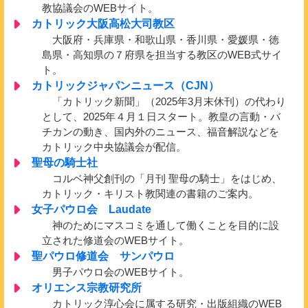
教協議会のWEBサイト。
カトリック大阪高松大司教区
大阪府・兵庫県・和歌山県・香川県・愛媛県・徳
島県・高知県の７府県を担当する教区のWEB式サイ
ト。
カトリックジャパンニュース（CJN）
「カトリック新聞」（2025年3月末休刊）の代わり
として、2025年４月１日スタート。教皇の言動・バ
チカンの動き、国内外のニュース、福音解説などを
カトリック中央協議会が配信。
聖母の騎士社
コルベ神父創刊の「月刊 聖母の騎士」をはじめ、
カトリック・キリスト教関連の書籍のご案内。
女子パウロ会 Laudate
神のためにマスコミを通して働くことを目的に設
立された修道会のWEBサイト。
聖パウロ修道会 サンパウロ
男子パウロ会のWEBサイト。
オリエンス宗教研究所
カトリック淳心会に属する研究・出版組織のWEB