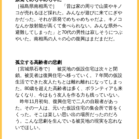
［福島県南相馬で］ 「昔は家の周りで山菜やキノ
コが売れるほど採れた。みんなが遊びに来てにぎや
かだった。それが原発でめちゃめちゃだよ。キノコ
なんか放射能が高くて食べられない。みんな県外へ
避難してしまった」と70代の男性は寂しそうにつぶ
やいた。南相馬の人々の心の復興はまだまだだ。
孤立する高齢者の悲劇
［宮城県石巻で］ 被災地の仮設住宅は次々と閉
鎖。被災者は復興住宅へ移っていく。７年間の仮設
生活でできた友人たちとは離れ離れになってしまっ
た。80歳を超えた高齢者は多く、ボランティアも来
なくなり、今はもう友人を作る力も残っていない。
昨年11月初旬、復興住宅で二人の自殺者があっ
た。その一人は、元いた仮設住宅の集会所で首をく
くった。そこは楽しい思い出の場所だったのだろ
う。こんな悲劇を生んでいる被災地の現実を忘れな
いでほしい。