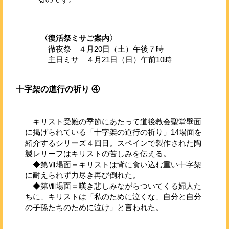
〈復活祭ミサご案内〉
徹夜祭 ４月20日（土）午後７時
主日ミサ ４月21日（日）午前10時
十字架の道行の祈り ④
キリスト受難の季節にあたって道後教会聖堂壁面
に掲げられている「十字架の道行の祈り」14場面を
紹介するシリーズ４回目。スペインで製作された陶
製レリーフはキリストの苦しみを伝える。
◆第Ⅶ場面＝キリストは背に食い込む重い十字架
に耐えられず力尽き再び倒れた。
◆第Ⅷ場面＝嘆き悲しみながらついてくる婦人た
ちに、キリストは「私のために泣くな、自分と自分
の子孫たちのために泣け」と言われた。