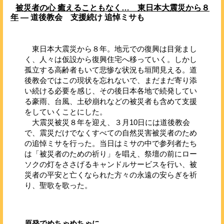
被災者の心 癒えることもなく… 東日本大震災から８
年
― 道後教会 支援続け 追悼ミサも
東日本大震災から８年。地元での復興は目覚まし
く、人々は仮設から復興住宅へ移っていく。しかし
孤立する高齢者もいて悲惨な状況も垣間見える。道
後教会ではこの現状を忘れないで、まだまだ寄り添
い続ける必要を感じ、その後日本各地で続発してい
る豪雨、台風、土砂崩れなどの被災者も含めて支援
をしていくことにした。
大震災被災８年を迎え、３月10日には道後教会
で、震災だけでなくすべての自然災害被災者のため
の追悼ミサを行った。当日はミサの中で参列者たち
は「被災者のための祈り」を唱え、祭壇の前にロー
ソクの灯をささげるキャンドルサービスを行い、被
災者の平安と亡くなられた方々の永遠の安らぎを祈
り、聖歌を歌った。
原発でめちゃめちゃに