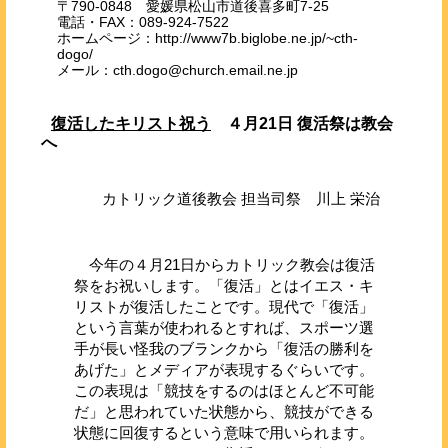
〒790-0848 愛媛県松山市道後喜多町7-25
電話・FAX：089-924-7522
ホームページ：http://www7b.biglobe.ne.jp/~cth-
dogo/
メール：cth.dogo@church.email.ne.jp
復活したキリスト祝う
４月21日 復活祭は教会
へ
カトリック道後教会 担当司祭 川上 栄治
今年の４月21日からカトリック教会は復活
祭をお祝いします。「復活」とはイエス・キ
リストが復活したことです。現代で「復活」
という言葉が使われるとすれば、スポーツ選
手が長い怪我のブランクから「復活の勝利を
あげた」とメディアが表現するぐらいです。
この表現は「競技をするのはほとんど不可能
だ」と思われていた状態から、競技ができる
状態に回復するという意味で用いられます。