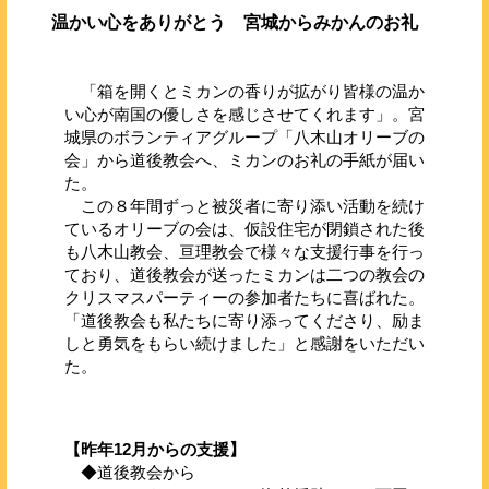
温かい心をありがとう 宮城からみかんのお礼
「箱を開くとミカンの香りが拡がり皆様の温か
い心が南国の優しさを感じさせてくれます」。宮
城県のボランティアグループ「八木山オリーブの
会」から道後教会へ、ミカンのお礼の手紙が届い
た。
この８年間ずっと被災者に寄り添い活動を続け
ているオリーブの会は、仮設住宅が閉鎖された後
も八木山教会、亘理教会で様々な支援行事を行っ
ており、道後教会が送ったミカンは二つの教会の
クリスマスパーティーの参加者たちに喜ばれた。
「道後教会も私たちに寄り添ってくださり、励ま
しと勇気をもらい続けました」と感謝をいただい
た。
【昨年12月からの支援】
◆道後教会から