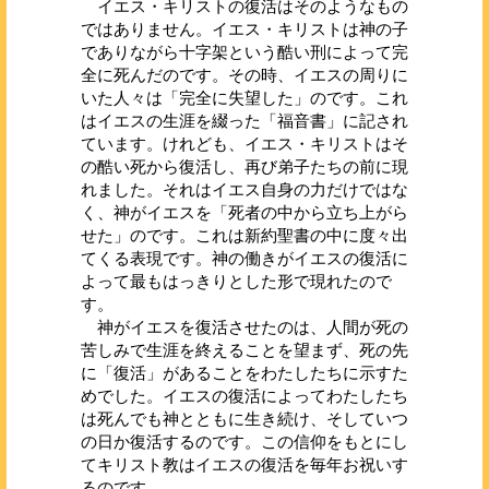
イエス・キリストの復活はそのようなもの
ではありません。イエス・キリストは神の子
でありながら十字架という酷い刑によって完
全に死んだのです。その時、イエスの周りに
いた人々は「完全に失望した」のです。これ
はイエスの生涯を綴った「福音書」に記され
ています。けれども、イエス・キリストはそ
の酷い死から復活し、再び弟子たちの前に現
れました。それはイエス自身の力だけではな
く、神がイエスを「死者の中から立ち上がら
せた」のです。これは新約聖書の中に度々出
てくる表現です。神の働きがイエスの復活に
よって最もはっきりとした形で現れたので
す。
神がイエスを復活させたのは、人間が死の
苦しみで生涯を終えることを望まず、死の先
に「復活」があることをわたしたちに示すた
めでした。イエスの復活によってわたしたち
は死んでも神とともに生き続け、そしていつ
の日か復活するのです。この信仰をもとにし
てキリスト教はイエスの復活を毎年お祝いす
るのです。