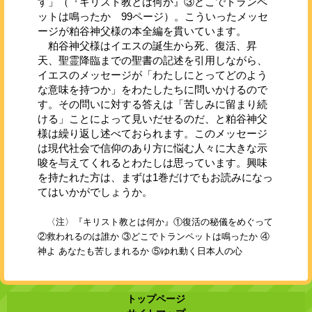
す」（『キリスト教とは何か』③どこでトランペ
ットは鳴ったか 99ページ）。こういったメッセ
ージが粕谷神父様の本全編を貫いています。
粕谷神父様はイエスの誕生から死、復活、昇
天、聖霊降臨までの聖書の記述を引用しながら、
イエスのメッセージが「わたしにとってどのよう
な意味を持つか」をわたしたちに問いかけるので
す。その問いに対する答えは「苦しみに留まり続
ける」ことによって見いだせるのだ、と粕谷神父
様は繰り返し述べておられます。このメッセージ
は現代社会で信仰のあり方に悩む人々に大きな示
唆を与えてくれるとわたしは思っています。興味
を持たれた方は、まずは1巻だけでもお読みになっ
てはいかがでしょうか。
〈注〉『キリスト教とは何か』①復活の秘儀をめぐって
②救われるのは誰か ③どこでトランペットは鳴ったか ④
神よ あなたも苦しまれるか ⑤ゆれ動く日本人の心
トップページ