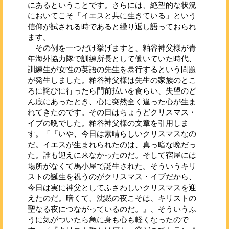
にあるということです。さらには、絶望的な状況
においてこそ「イエスと共に生きている」という
信仰が試される時であると繰り返し語っておられ
ます。
その例を一つだけ挙げますと、粕谷神父様が青
年海外協力隊で訓練所長として働いていた時代、
訓練生が女性の英語の先生を暴行するという問題
が発生しました。粕谷神父様は先生の家族のとこ
ろに詫びに行ったら門前払いを食らい、失望のど
ん底にあったとき、心に突然全く違った心が生ま
れてきたのです。その日はちょうどクリスマス・
イブの晩でした。粕谷神父様の文章を引用しま
す。「『いや、今日は素晴らしいクリスマスなの
だ。イエスが生まれられたのは、真っ暗な晩だっ
た。誰も迎えに来なかったのだ。そして宿屋には
場所がなくて馬小屋で誕生された。そういうキリ
ストの誕生を祝うのがクリスマス・イブだから、
今日は実に神父としてふさわしいクリスマスを迎
えたのだ。暗くて、沈黙の夜こそは、キリストの
聖なる夜につながっているのだ。』、そういうふ
うに気がついたら急に身も心も軽くなったので