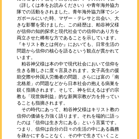
（詳しくは本をお読みください）や青年海外協力
隊での活動をされました。青年海外協力隊でシン
ガポールにいた時、マザー・テレサと出会い、大
きな影響を受けました。この経歴は、粕谷神父様
が信仰の知的探求と現代社会での信仰のあり方を
両立させた稀有な方であることを示しています。
『キリスト教とは何か』においても、日常生活の
問題から信仰の核心を語るという観点が貫かれて
います。
粕谷神父様は本の中で現代社会において信仰を
生きる難しさに度々言及されます。女子高生の援
助交際や外国人労働者の問題、さらには富の「南
北格差」の問題などから日本社会の抱える病巣を
鋭く指摘されます。そして、神を伝えるはずの宗
教も「現世御利益」的な新興宗教が力を持ってい
ることも指摘されます。
その時代にあって、粕谷神父様はキリスト教の
信仰の価値を力強く語ります。それを端的に語っ
たのは「信仰は生き方にある」という言葉です。
つまり、信仰は自分の日々の生活の中にある義務
を疎かにすることなく、その中で生きていくこと