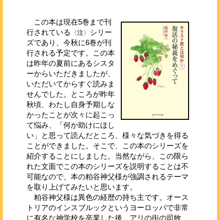
この本は現在5巻まで刊
行されている
シリー
〈注〉
ズであり、今秋に6巻が刊
行される予定です。この本
は昨年の夏前にあるシスタ
ーからいただきましたが、
いただいてからすぐ読みま
せんでした。ところが昨年
秋頃、わたし自身予期しな
かったことが次々に起こっ
て悩み、「何か助けにほし
い」と思って読んだところ、様々な気づきを得る
ことができました。そこで、この本のシリーズを
紹介することにしました。当然ながら、この限ら
れた文面でこの本のシリーズを説明することは不
可能なので、本の粕谷神父様が強調されるテーマ
を取り上げてみたいと思います。
粕谷神父様は異色の経歴の持ち主です。オース
トリアのインスブルックというヨーロッパで非常
に有名な神学校を卒業した後、アリの街の司牧