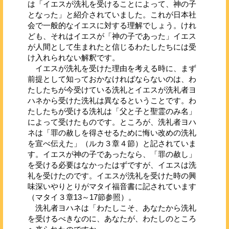
は「イエスが洗礼を受けることによって、神の子
となった」と紹介されていました。これが日本社
会で一般的なイエスに対する理解でしょう。けれ
ども、それはイエスが「神の子であった」イエス
が人間として生まれたと信じるわたしたちには受
け入れられない解釈です。
イエスが洗礼を受けた理由を考える時に、まず
前提として知っておかなければならないのは、わ
たしたちが今受けている洗礼とイエスが洗礼者ヨ
ハネから受けた洗礼は異なるということです。わ
たしたちが受ける洗礼は「父と子と聖霊のみ名」
によって受けたものです。ところが、洗礼者ヨハ
ネは「罪の赦しを得させるために悔い改めの洗礼
を宣べ伝えた」（ルカ３章４節）と記されていま
す。イエスが神の子であったなら、「罪の赦し」
を受ける必要はなかったはずですが、イエスは洗
礼を受けたのです。イエスが洗礼を受けた時の興
味深いやりとりがマタイ福音書に記されています
（マタイ３章13～17節参照）。
洗礼者ヨハネは「わたしこそ、あなたから洗礼
を受けるべきなのに、あなたが、わたしのところ