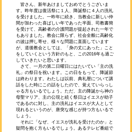
皆さん、新年あけましておめでとうございま
す。昨年度は復活祭に１人、降誕祭に４人の洗礼
を受けました。一昨年に続き、当教会に新しい仲
間が加わった喜ばしい年であった半面、司教書簡
を受けて、高齢者の介護問題が提起された一年で
もありました。教会に限らず、社会全般に高齢化
の波は押し寄せ、様々な問題に直面しています
が、道後教会としては、「身の丈にあった」こと
をしていくという方針のもと、この2016年も過ご
していきたいと思います。
さて、一月の第二日曜日にはたいてい「主の洗
礼」の祭日を祝います。この日をもって、降誕節
は終わります。わたしは以前、典礼暦について講
話をした時にこの話をしたので、覚えていらっし
ゃる方もいるでしょう。ただ、主の降誕から神の
母聖マリア、主の公現と続く祭日はイエスが幼子
であるのに対し、主の洗礼はイエスが大人として
現れるというのが、唐突な感じが持つ方もいるで
しょう。
それに「なぜ、イエスが洗礼を受けたのか」と
疑問を抱く方もいるでしょう。あるテレビ番組で