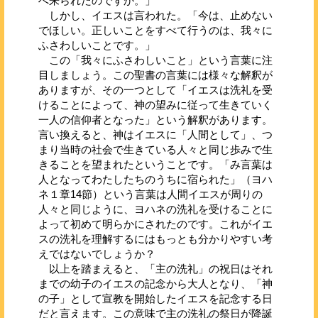
へ来られたのですか。」
しかし、イエスは言われた。「今は、止めない
でほしい。正しいことをすべて行うのは、我々に
ふさわしいことです。」
この「我々にふさわしいこと」という言葉に注
目しましょう。この聖書の言葉には様々な解釈が
ありますが、その一つとして「イエスは洗礼を受
けることによって、神の望みに従って生きていく
一人の信仰者となった」という解釈があります。
言い換えると、神はイエスに「人間として」、つ
まり当時の社会で生きている人々と同じ歩みで生
きることを望まれたということです。「み言葉は
人となってわたしたちのうちに宿られた」（ヨハ
ネ１章14節）という言葉は人間イエスが周りの
人々と同じように、ヨハネの洗礼を受けることに
よって初めて明らかにされたのです。これがイエ
スの洗礼を理解するにはもっとも分かりやすい考
えではないでしょうか？
以上を踏まえると、「主の洗礼」の祝日はそれ
までの幼子のイエスの記念から大人となり、「神
の子」として宣教を開始したイエスを記念する日
だと言えます。この意味で主の洗礼の祭日が降誕