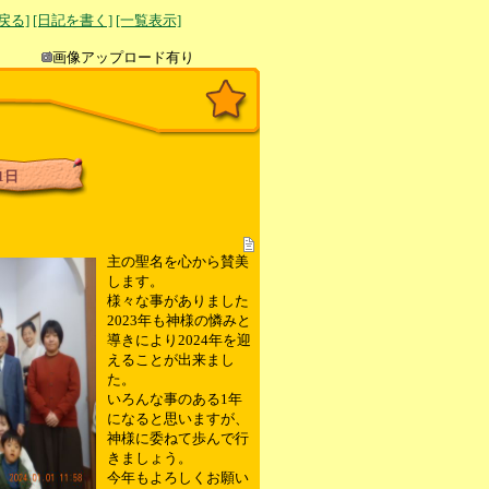
へ戻る]
[日記を書く]
[一覧表示]
き込み
画像アップロード有り
1日
主の聖名を心から賛美
します。
様々な事がありました
2023年も神様の憐みと
導きにより2024年を迎
えることが出来まし
た。
いろんな事のある1年
になると思いますが、
神様に委ねて歩んで行
きましょう。
今年もよろしくお願い