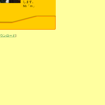
します。
Mr「ｍ」
ダウンロード
]