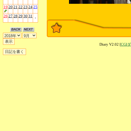
19
20
21
22
23
24
25
26
27
28
29
30
31
-
Diary V2.02 [
CGI