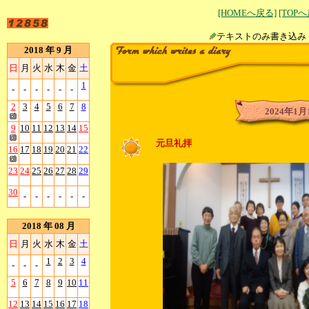
[HOMEへ戻る]
[TOP
テキストのみ書
2018 年 9 月
日
月
火
水
木
金
土
1
-
-
-
-
-
-
2
3
4
5
6
7
8
2024年1月
9
10
11
12
13
14
15
元旦礼拝
16
17
18
19
20
21
22
23
24
25
26
27
28
29
30
-
-
-
-
-
-
2018 年 08 月
日
月
火
水
木
金
土
1
2
3
4
-
-
-
5
6
7
8
9
10
11
12
13
14
15
16
17
18