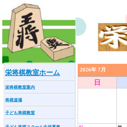
2026年 7月
栄将棋教室ホーム
日
栄将棋教室案内
将棋道場
子ども将棋教室
子ども将棋スクール生徒募集
05
06