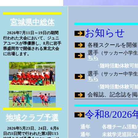
宮城県中総体
お知らせ
2026年7月11日～19日の期間
行われた大会において、ジュニ
アユースが準優勝し、8月に岩手
各種スクールを開催
県盛岡市で開催される東北大会
選手
（サッカー小学生
に出場します。
ちら
↑随時活動体験可
選手
（サッカー中学生
ちら
↑随時活動体験可
会報誌、記念誌を掲
令和8/202
地域クラブ予選
通年
各種チーム活動
2026年5月23日、24日、6月6
日の3日間で行われた第3回U15
通年
未就学児巡回ス