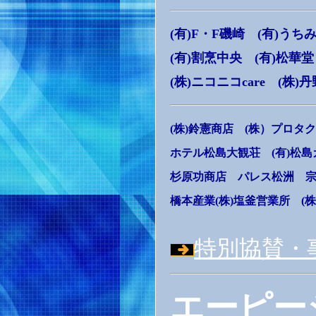
(有)F・F磯崎 (有)うち
(有)割烹中央 (有)松華堂
(株)ニコニコcare (株
(株)鈴憲商店 (株）プロタ
ホテル松島大観荘 (有)松島
杉原功商店 パレス松洲 宗
橋本産業(株)塩釜営業所 (
特別協賛・
エーピー