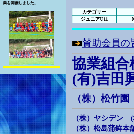
業を開催しました。
カテゴリー
ジュニアU11
賛助会員の
協業組合
(有)吉田
（株）松竹
（株）ヤシデン 
（株）松島蒲鉾本