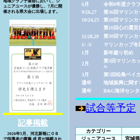
地域クラブ予選会において、ジ
6月
令和8年度クラ
ュニアユースが優勝し、7月に開
催される県大会に出場します。
9/26,27
第36回マリン
10/24,25
第20回マリン
第16回心の震
第30回マリンカ
11/28,29
1/ -3/
マリンカップ冬
1月
新年蹴り初め
第3回マリンカッ
2月
ル
3月
第5回松島ベイ
通年
地域振興に関す
通年
B&G海洋セン
試合等予定
記事掲載
カテゴリー
2026年5月、河北新報にＯＢ
ジュニアユース
宮城県
で指導者の齋藤 成 君が掲載され