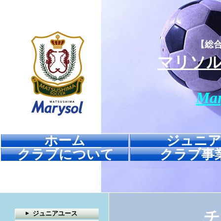
【総
マリソ
Mar
ホーム
ジュニ
クラブについて
クラブ事
チ
ジュニアユース