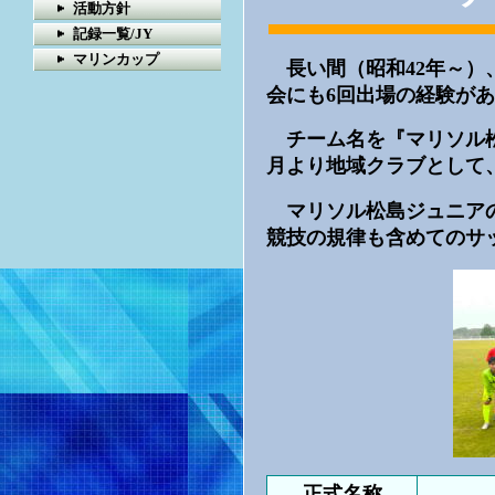
活動方針
記録一覧/JY
マリンカップ
長い間（昭和42年～）
会にも6回出場の経験があ
チーム名を『マリソル松島
月より地域クラブとして
マリソル松島ジュニアの
競技の規律も含めてのサ
正式名称