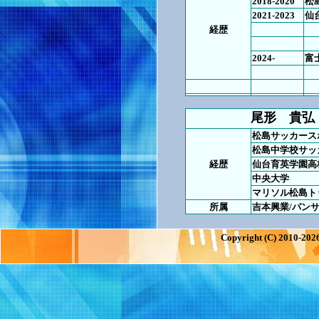
2018-2020
松
2021-2023
仙
経歴
第
第
2024-
富
尾形 貴弘
松島サッカース
松島中学校サッ
経歴
仙台育英学園高
中央大学
マリソル松島ト
所属
吉本興業/パン
Copyright (C) 2010-2026