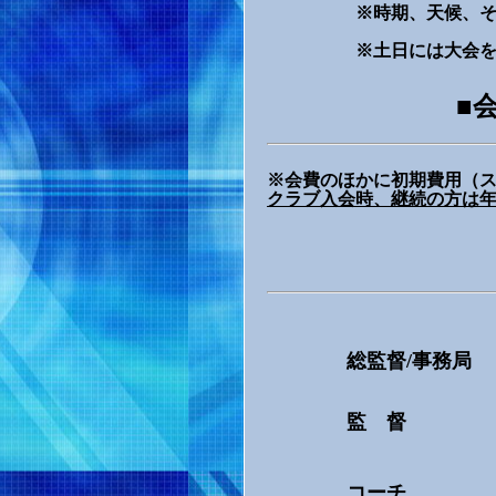
※時期、天候、その他の
※土日には大会を含め
■
※会費のほかに初期費用（
クラブ入会時、継続の方は
総監督/事務局
監 督
コーチ