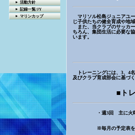
活動方針
記録一覧/JY
マリンカップ
マリソル松島ジュニアユー
じ子供たちの健全育成や地
また、当クラブのサッカー
ちろん、集団生活に必要な
います。
トレーニングには、3、4
及びクラブ育成部会に基づ
■ト
・週3回 主に火曜日、木曜
※毎月の予定表を配