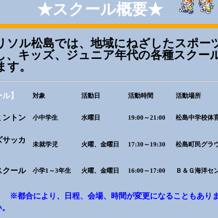
★スクール概要★
ソル松島では、地域にねざしたスポー
し、キッズ、ジュニア年代の各種スクー
ます。
ール】
対象
活動日
活動時間
活動場所
ミントン
小中学生
水曜日
19:00～21:00
松島中学校体
ズサッカ
未就学児
火曜、金曜日
17:30～19:30
松島町民グラ
スクール
小学1～3年生
火曜、金曜日
16:00～17:00
Ｂ＆Ｇ海洋セ
により、日程、会場、時間が変更になることもありま
い。