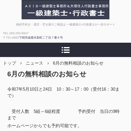
AXIS一級建築士事務所
相続手続き・遺言・空き家のご相談は 一級建築士×行政書士が一括サポート
TEL.083-250-6647
｜大塚住人行政書士事
〒751-0865
下関市綾羅木新町二丁目７番６号
務所【相続・補助金・
トップ
›
ニュース
›
許認可】
6月の無料相談のお知らせ
6月の無料相談のお知らせ
令和7年5月10日と24日 10：30～17：00（受付16：30ま
で）
受付人数 5組～6組程度 予約受付 当日の9時
まで
ホームページからでも予約可能です。