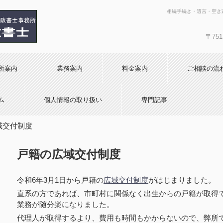
相続手続き・遺言・空き
〒751
所案内
業務案内
料金案内
ご相談の流
ム
個人情報の取り扱い
専門記事
域交付制度
戸籍の広域交付制度
令和6年3月1日から戸籍の
広域交付制度
がはじまりました。
直系の方であれば、市町村に関係なく出生からの戸籍が取得
業務が随分楽になりました。
代理人が取得するより、費用も時間もかからないので、弊所