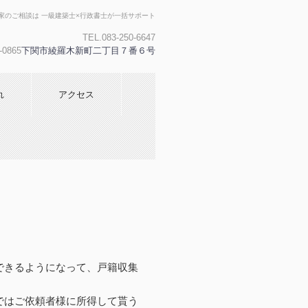
家のご相談は 一級建築士×行政書士が一括サポート
TEL.083-250-6647
-0865
下関市綾羅木新町二丁目７番６号
れ
アクセス
できるようになって、戸籍収集
ではご依頼者様に所得して貰う