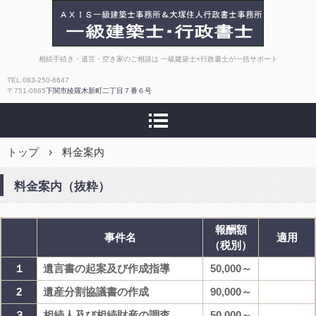
AXIS一級建築士事務所
相続手続き・遺言・空き家のご相談は 一級建築士×行政書士が一括サポート
TEL.083-250-6647
｜大塚住人行政書士事
〒751-0865
下関市綾羅木新町二丁目７番６号
務所【相続・補助金・
トップ
›
料金案内
許認可】
料金案内（抜粋）
報酬額
事件名
適用
（税別）
１
遺言書の起案及び作成指導
50,000～
2
遺産分割協議書の作成
90,000～
３
相続人及び相続財産の調査
50,000～