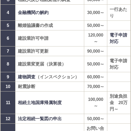
一行あた
4
金融機関の解約
30,000～
り
5
離婚協議書の作成
50,000～
120,000
電子申請
6
建設業許可申請
～
対応
7
建設業許可更新
90,000～
電子申請
8
建設業変更届（決算後）
50,000～
対応
9
建物調査
（インスペクション）
60,000～
10
耐震診断
70,000～
別途負担
100,000
11
相続土地国庫帰属制度
金 20万
～
円～
12
法定相続一覧図の申出
50,000～
お問い合