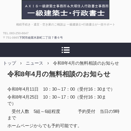
AXIS一級建築士事務所
相続手続き・遺言・空き家のご相談は 一級建築士×行政書士が一括サポート
TEL.083-250-6647
｜大塚住人行政書士事
〒751-0865
下関市綾羅木新町二丁目７番６号
務所【相続・補助金・
トップ
›
ニュース
›
許認可】
令和8年4月の無料相談のお知らせ
令和8年4月の無料相談のお知らせ
令和8年4月11日 10：30～17：00（受付16：30まで）
令和8年4月25日 10：30～17：00（受付16：30ま
で）
受付人数 5組～6組程度 予約受付 当日の9時
まで
ホームページからでも予約可能です。