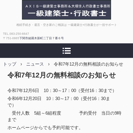
AXIS一級建築士事務所
相続手続き・遺言・空き家のご相談は 一級建築士×行政書士が一括サポート
TEL.083-250-6647
｜大塚住人行政書士事
〒751-0865
下関市綾羅木新町二丁目７番６号
務所【相続・補助金・
トップ
›
ニュース
›
許認可】
令和7年12月の無料相談のお知らせ
令和7年12月の無料相談のお知らせ
令和7年12月6日 10：30～17：00（受付16：30まで）
令和6年12月20日 10：30～17：00（受付16：30ま
で）
受付人数 5組～6組程度 予約受付 当日の9時
まで
ホームページからでも予約可能です。