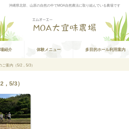
沖縄県北部、山原の自然の中でMOA自然農法に取り組んでいる農場です
場紹介
体験メニュー
多目的ホール利用案内
ご案内（5/2，5/3）
，5/3）