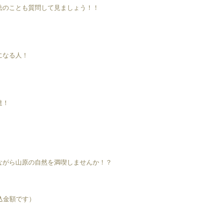
法のことも質問して見ましょう！！
になる人！
達！
ながら山原の自然を満喫しませんか！？
込金額です）