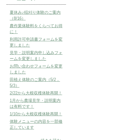
夏休み♪稲刈り体験のご案内
（8/16）
農作業体験料をくらべてお得
に！
利用許可申請書フォームを変
更しました
見学・説明案内申し込みフォ
ームを変更しました
お問い合わせフォームを変更
しました
田植え体験のご案内（5/2，
5/3）
2/22から大根収穫体験再開！
1月から農場見学・説明案内
は有料です！
1/10から大根収穫体験再開！
体験メニューの内容を一部修
正しています