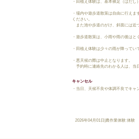
・田植え体験は、基本裸足（はだし
・場内や遊歩道散策は自由に行えま
ください。
また池や歩道のがけ、斜面には近づ
・遊歩道散策は、小雨や雨の後はと
・田植え体験は少々の雨が降ってい
・悪天候の際は中止となります。
予約時に連絡先のわかる人は、当日
キャンセル
・当日、天候不良や体調不良でキャ
2026年04月01日
|
農作業体験:体験