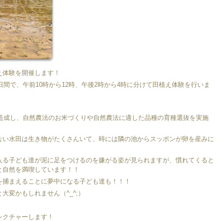
え体験を開催します！
日間で、午前10時から12時、午後2時から4時に分けて田植え体験を行いま
に造成し、自然農法のお米づくりや自然農法に適した品種の育種選抜を実施
ない水田は生き物がたくさんいて、時には隣の池からスッポンが卵を産みに
入る子ども達が泥に足をつけるのを嫌がる姿が見られますが、慣れてくると
と自然を満喫しています！！
を捕まえることに夢中になる子ども達も！！！
大変かもしれません（^_^;）
レクチャーします！