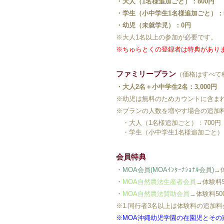
・大人（1名様追加ごと）：800円
・学生（小中学生1名様追加ごと）：5
・幼児（未就学児）：0円
※大人1名以上の参加が必要です。
※ちゅらとくの登録者は特典があり
ファミリープラン
（価格はすべて
・大人2名＋小中学生2名：3,000円
※幼児は無料のためカウントに含ま
※プランの人数を増やす場合の追加
・大人（1名様追加ごと）：700円
・学生（小中学生1名様追加ごと）：
会員特典
・
MOA会員(MOAｲﾝﾀｰﾅｼｮﾅﾙ会員)
→
・
MOA自然農法生産者会員
→体験料
・
MOA自然農法賛助会員
→体験料5
※1.同行者3名以上は体験料の追加
※
MOA沖縄幼児学園
の在園児とその