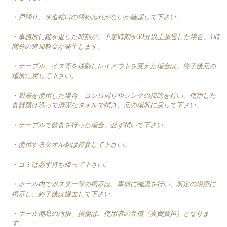
・戸締り、水道蛇口の締め忘れがないか確認して下さい。
・事務所に鍵を返した時刻が、予定時刻を30分以上超過した場合、1時
間分の追加料金が発生します。
・テーブル、イス等を移動しレイアウトを変えた場合は、終了後元の
場所に戻して下さい。
・厨房を使用した場合、コンロ周りやシンクの掃除を行い、使用した
食器類は洗って清潔なタオルで拭き、
元の場所に戻して下さい。
・テーブルで飲食を行った場合、必ず拭いて下さい。
・使用するタオル類は持参して下さい。
・ゴミは必ず持ち帰って下さい。
・ホール内でポスター等の掲示は、事前に確認を行い、所定の場所に
掲示し、終了後は撤去して下さい。
・ホール備品の汚損、損傷は、使用者の弁償（実費負担）となりま
す。