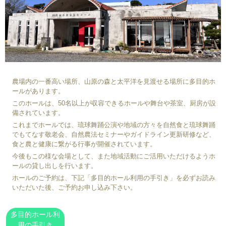
農場内の一番高い場所、山原の森と太平洋を見渡せる場所に多目的ホ
ールがあります。
このホールは、50名以上が収容できるホールや舞台や茶室、厨房が設
備されています。
これまでホールでは、琉球舞踊公演や地域の方々を自然食と琉球舞踊
でもてなす敬老会、自然農法セミナーやガイドライン更新研修など、
食と農と健康に繋がる行事が開催されています。
今後もこの様な会場として、また地域活動にご活用いただけるようホ
ールの貸し出しを行います。
ホールのご予約は、下記「多目的ホール利用の手引き」を必ずお読み
いただいた後、ご予約お申し込み下さい。
多目的ホール利
用の手引き