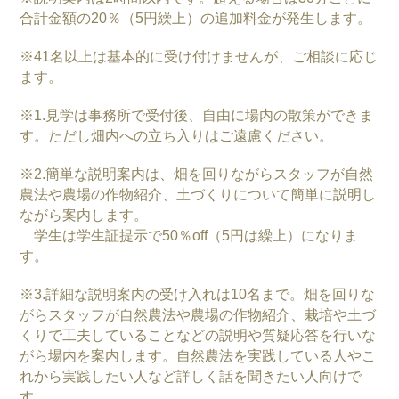
合計金額の20％（5円繰上）の追加料金が発生します。
※41名以上は基本的に受け付けませんが、ご相談に応じ
ます。
※1.見学は事務所で受付後、自由に場内の散策ができま
す。ただし畑内への立ち入りはご遠慮ください。
※2.簡単な説明案内は、畑を回りながらスタッフが自然
農法や農場の作物紹介、土づくりについて簡単に説明し
ながら案内します。
学生は学生証提示で50％off（5円は繰上）になりま
す。
※3.詳細な説明案内の受け入れは10名まで。畑を回りな
がらスタッフが自然農法や農場の作物紹介、栽培や土づ
くりで工夫していることなどの説明や質疑応答を行いな
がら場内を案内します。自然農法を実践している人やこ
れから実践したい人など詳しく話を聞きたい人向けで
す。