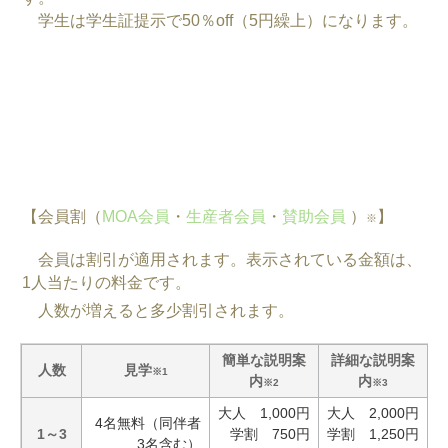
学生は学生証提示で50％off（5円繰上）になります。
【会員割（
MOA会員
・
生産者会員
・
賛助会員
）
】
※
会員は割引が適用されます。表示されている金額は、
1人当たりの料金です。
人数が増えると多少割引されます。
簡単な説明案
詳細な説明案
人数
見学
※1
内
内
※2
※3
大人 1,000円
大人 2,000円
4名無料（同伴者
1～3
学割 750円
学割 1,250円
3名含む）