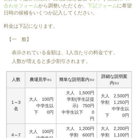
合わせフォーム
から調整いただくか、
下記フォーム
に希望
日時の候補をいくつか記入してください。
料金は下記になります。
【一 般】
表示されている金額は、1人当たりの料金です。
人数が増えると多少割引されます。
詳細な説明案
人数
農場見学
簡単な説明案内
※1
※2
内
※3
大人 1,500円
大人 2,500円
大人 100円
学割(学生証提
1～3
学割 1,250円
中学生以
示) 750円
名
中学生以
下 0円
中学生以下 0
下 0円
円
大人 1,200円
大人 2,200円
大人 100円
4～7
学割 600円
学割 1,100円