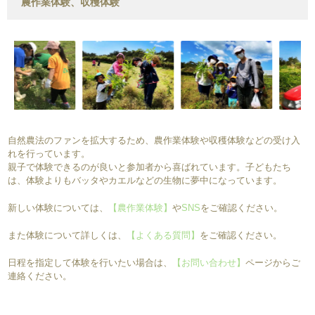
農作業体験、収穫体験
自然農法のファンを拡大するため、農作業体験や収穫体験などの受け入
れを行っています。
親子で体験できるのが良いと参加者から喜ばれています。子どもたち
は、体験よりもバッタやカエルなどの生物に夢中になっています。
新しい体験については、
【農作業体験】
や
SNS
をご確認ください。
また体験について詳しくは、
【よくある質問】
をご確認ください。
日程を指定して体験を行いたい場合は、
【お問い合わせ】
ページからご
連絡ください。