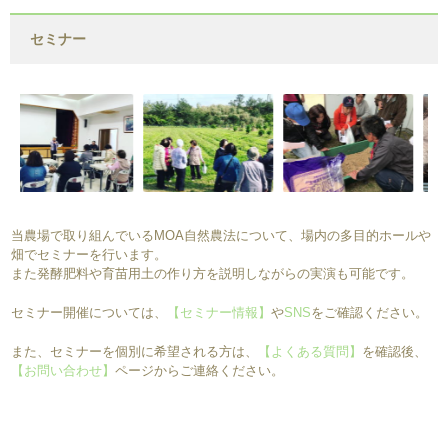
セミナー
当農場で取り組んでいるMOA自然農法について、場内の多目的ホールや
畑でセミナーを行います。
また発酵肥料や育苗用土の作り方を説明しながらの実演も可能です。
セミナー開催については、
【セミナー情報】
や
SNS
をご確認ください。
また、セミナーを個別に希望される方は、
【よくある質問】
を確認後、
【お問い合わせ】
ページからご連絡ください。