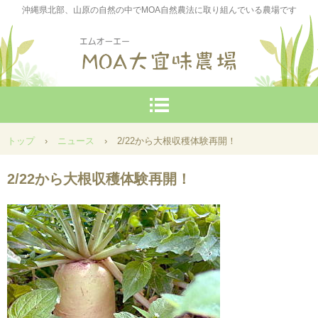
沖縄県北部、山原の自然の中でMOA自然農法に取り組んでいる農場です
トップ
›
ニュース
›
2/22から大根収穫体験再開！
2/22から大根収穫体験再開！