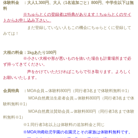
体験料金 ：大人1,300円、大人（1名追加ごと）800円、中学生以下は無
料
※
ちゅらとくの登録者は特典があります！ちゅらとくのサイ
トからお申し込み下さい。
まだ登録していない人もこの機会にちゅらとくに登録して
みては！
大根の料金：1kgあたり100円
※小さい大根や形が悪いものを抜いた
場合も計量場所まで必
ず持ってきてください。
声をかけていただければこちらで引き取ります。よろしく
お願いいたします。
会員特典
：
MOA会員→体験料800円（同行者3名まで体験料無料※1）
MOA自然農法生産者会員→体験料800円（同行者3名まで体
験料無料※1）
MOA自然農法賛助会員→体験料800円（同行者3名まで体験
料無料※1）
※1.同行者3名以上は体験料の追加料金と同じ
※MOA沖縄幼児学園の在園児とその家族は体験料無料です。