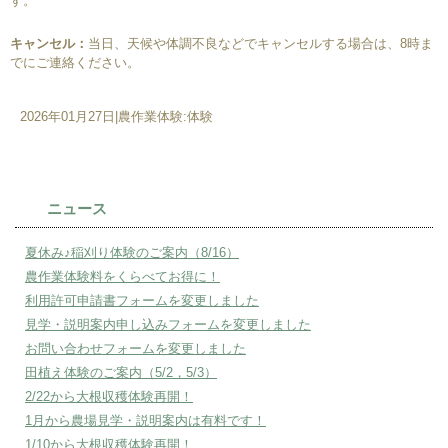
す。
キャンセル：
当日、天候や体調不良などでキャンセルする場合は、8時ま
でにご連絡ください。
2026年01月27日
|
農作業体験:体験
ニュース
夏休み♪稲刈り体験のご案内（8/16）
農作業体験料をくらべてお得に！
利用許可申請書フォームを変更しました
見学・説明案内申し込みフォームを変更しました
お問い合わせフォームを変更しました
田植え体験のご案内（5/2，5/3）
2/22から大根収穫体験再開！
1月から農場見学・説明案内は有料です！
1/10から大根収穫体験再開！