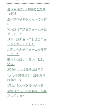
夏休み♪稲刈り体験のご案内
（8/16）
農作業体験料をくらべてお得
に！
利用許可申請書フォームを変
更しました
見学・説明案内申し込みフォ
ームを変更しました
お問い合わせフォームを変更
しました
田植え体験のご案内（5/2，
5/3）
2/22から大根収穫体験再開！
1月から農場見学・説明案内
は有料です！
1/10から大根収穫体験再開！
体験メニューの内容を一部修
正しています