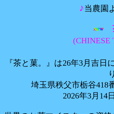
♪
当農園よ
(CHINES
『茶と菓。』は26年3月吉日
埼玉県秩父市栃谷418
2026年3月