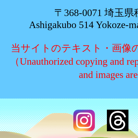
〒368-0071 埼
Ashigakubo 514 Yokoze-mac
当サイトのテキスト・画像
（Unauthorized copying and replic
and images are