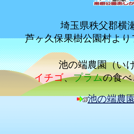
埼玉県秩父郡横
芦ヶ久保果樹公園村より
池の端農園（い
イチゴ
、
プラム
の食べ
池の端農園