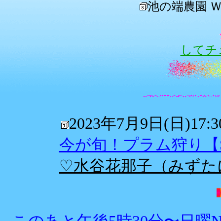
池の端農園 
してチ
2023年7月9日(日)17
今が旬！プラム狩り【SU
♡水谷花那子（みずた