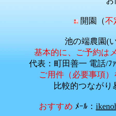
お
開園（
不
池の端農園(
基本的に、ご予約は
代表：町田善一 電話/ﾌｧｯｸｽ
ご用件（必要事項）
比較的つながり易い
おすすめ
ﾒｰﾙ：
ikeno