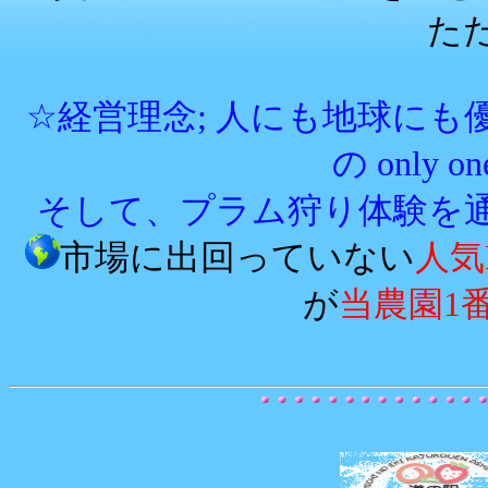
た
☆経営理念; 人にも地球にも優し
の only
そして、プラム狩り体験を
市場に出回っていない
人気
が
当農園1