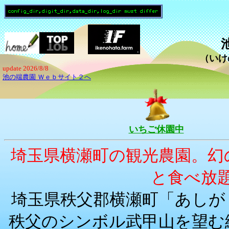
（いけ
update 2026/8/8
池の端農園 Ｗｅｂサイト２へ
いちご休園中
埼玉県横瀬町の観光農園。幻
と食べ放
埼玉県秩父郡横瀬町「あしが
秩父のシンボル武甲山を望む