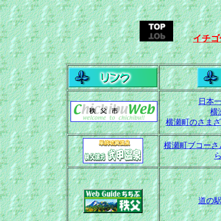
イチゴ
日本
横
横瀬町のさまざ
横瀬町ブコーさん
道の