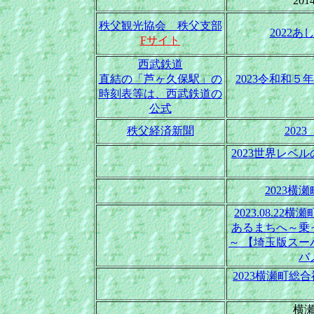
20
秩父観光協会 秩父支部
2022あ
Fサイト
西武鉄道
直結の「芦ヶ久保駅」の
2023令和和５
時刻表等は、西武鉄道の
公式
秩父経済新聞
202
2023世界レベ
2023横
2023.08.2
あるまちへ～乗
～ 【埼玉版スー
バ
2023横瀬町
横