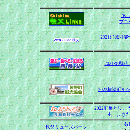
あ
ブコ
2021消滅可
Web Guide 秩父
2021令和
2022横瀬町
2022町長と歩
本一歩き
あ
秩父ミューズパーク