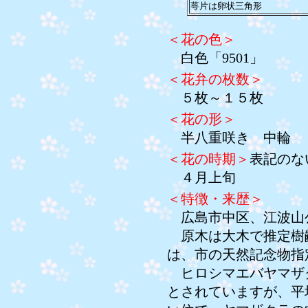
萼片は卵状三角形
＜花の色＞
白色「9501」
＜花弁の枚数＞
５枚～１５枚
＜花の形＞
半八重咲き 中輪
＜花の時期＞
表記のな
４月上旬
＜特徴・来歴＞
広島市中区、江波山
原木は大木で推定樹齢
は、市の天然記念物指
ヒロシマエバヤマザ
とされていますが、平