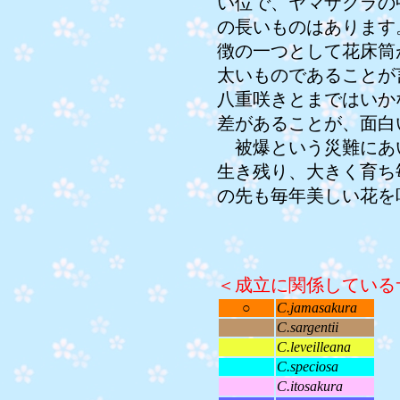
い位で、ヤマザクラの
の長いものはあります
徴の一つとして花床筒
太いものであることが
八重咲きとまではいか
差があることが、面白
被爆という災難にあ
生き残り、大きく育ち
の先も毎年美しい花を
＜成立に関係している
○
C.jamasakura
C.sargentii
C.leveilleana
C.speciosa
C.itosakura