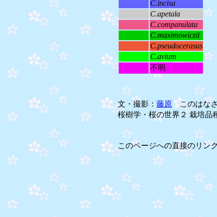
C.incisa
C.apetala
C.companulata
C.maximowiczii
C.pseudocerasus
C.avium
不明
文・撮影：
藤原
このはなさ
桜樹学・桜の世界２ 栽培品種編
このページへの直接のリン