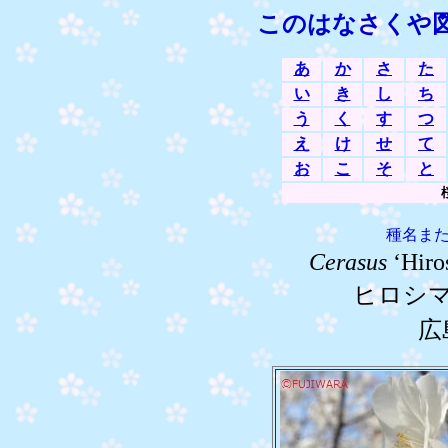
このはなさくや
あ
か
さ
た
い
き
し
ち
う
く
す
つ
え
け
せ
て
お
こ
そ
と
種名ま
Cerasus
‘Hir
ヒロシ
広