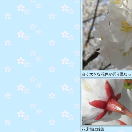
白く大きな花弁が折り重なっ
花床筒は鐘形