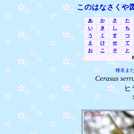
このはなさくや
あ
か
さ
た
い
き
し
ち
う
く
す
つ
え
け
せ
て
お
こ
そ
と
種名ま
Cerasus serr
ヒ