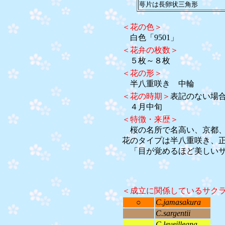
萼片は長卵状三角形
＜花の色＞
白色「9501」
＜花弁の枚数＞
５枚～８枚
＜花の形＞
半八重咲き 中輪
＜花の時期＞
表記のない場
４月中旬
＜特徴・来歴＞
桜の名所で名高い、京都、
花のタイプは半八重咲き、
「目が覚めるほど美しいサ
＜成立に関係しているサク
○
C.jamasakura
C.sargentii
C.leveilleana