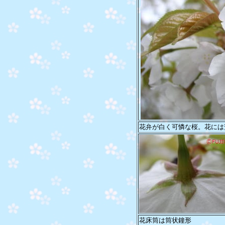
花弁が白く可憐な桜。花には
花床筒は筒状鐘形