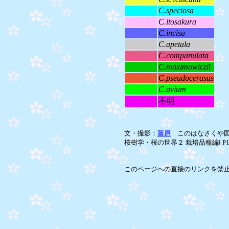
C.speciosa
C.itosakura
C.incisa
C.apetala
C.companulata
C.maximowiczii
C.pseudocerasus
C.avium
不明
文・撮影：
藤原
このはなさくや図
桜樹学・桜の世界２ 栽培品種編Ⅰ P12
このページへの直接のリンクを禁