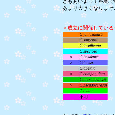
ともあいまって各地で
あまり大きくなりませ
＜成立に関係している
C.jamasakura
C.sargentii
C.leveilleana
C.speciosa
○
C.itosakura
○
C.incisa
C.apetala
○
C.companulata
C.maximowiczii
○
C.pseudocerasus
C.avium
不明