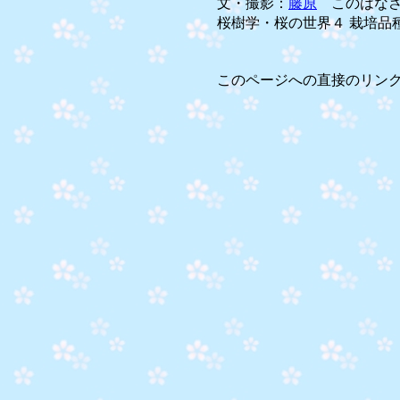
文・撮影：
藤原
このはなさ
桜樹学・桜の世界４ 栽培品種編Ⅲ
このページへの直接のリン