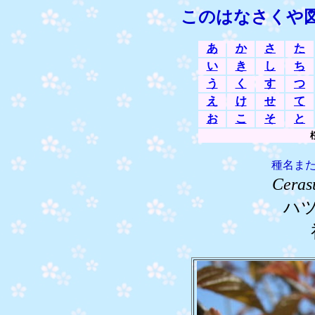
このはなさくや
あ
か
さ
た
い
き
し
ち
う
く
す
つ
え
け
せ
て
お
こ
そ
と
種名ま
Ceras
ハ