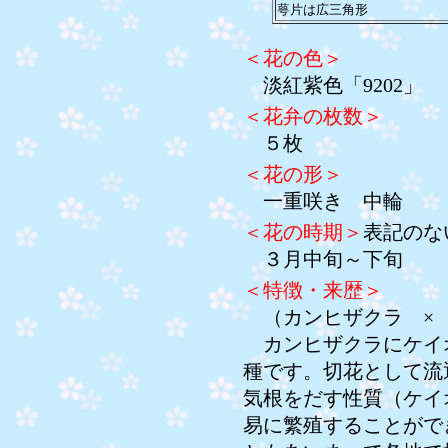
萼片は広三角形
＜花の色＞
淡紅紫色「9202」
＜花弁の枚数＞
５枚
＜花の形＞
一重咲き 中輪
＜花の時期＞
表記のな
３月中旬～下旬
＜特徴・来歴＞
（カンヒザクラ ×
カンヒザクラにケイ
種です。切花として流
気根をだす性質（ケイ
易に繁殖することがで