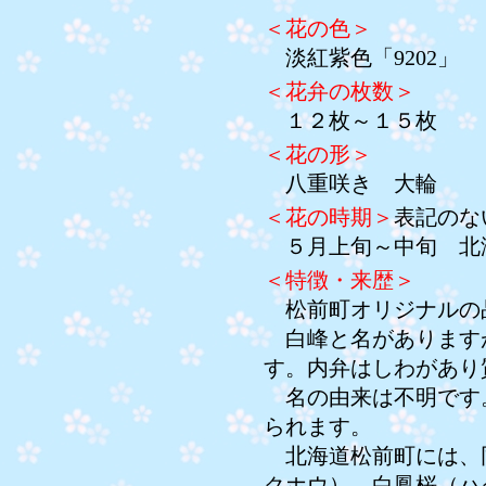
＜花の色＞
淡紅紫色「9202」
＜花弁の枚数＞
１２枚～１５枚
＜花の形＞
八重咲き 大輪
＜花の時期＞
表記のな
５月上旬～中旬 北
＜特徴・来歴＞
松前町オリジナルの
白峰と名があります
す。内弁はしわがあり
名の由来は不明です
られます。
北海道松前町には、
クホウ）、白鳳桜（ハ