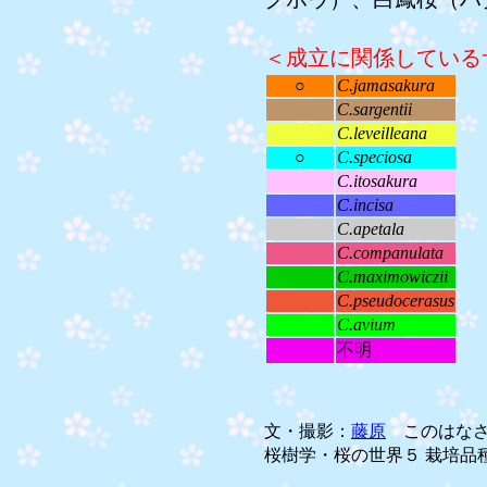
＜成立に関係している
○
C.jamasakura
C.sargentii
C.leveilleana
○
C.speciosa
C.itosakura
C.incisa
C.apetala
C.companulata
C.maximowiczii
C.pseudocerasus
C.avium
不明
文・撮影：
藤原
このはなさ
桜樹学・桜の世界５ 栽培品