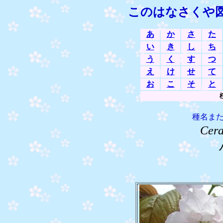
このはなさくや
あ
か
さ
た
い
き
し
ち
う
く
す
つ
え
け
せ
て
お
こ
そ
と
種名ま
Cera