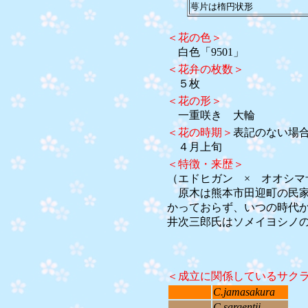
萼片は楕円状形
＜花の色＞
白色「9501」
＜花弁の枚数＞
５枚
＜花の形＞
一重咲き 大輪
＜花の時期＞
表記のない場
４月上旬
＜特徴・来歴＞
（エドヒガン × オオシマ
原木は熊本市田迎町の民家
かっておらず、いつの時代
井次三郎氏はソメイヨシノ
＜成立に関係しているサク
C.jamasakura
C.sargentii