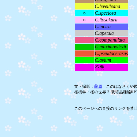
C.leveilleana
○
C.speciosa
○
C.itosakura
C.incisa
C.apetala
C.companulata
C.maximowiczii
C.pseudocerasus
C.avium
不明
文・撮影：
藤原
このはなさくや図
桜樹学・桜の世界３ 栽培品種編Ⅱ P3
このページへの直接のリンクを禁