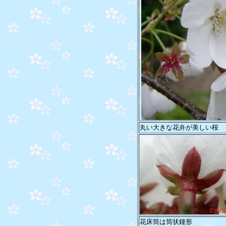
丸い大きな花弁が美しい桜
花床筒は筒状鐘形