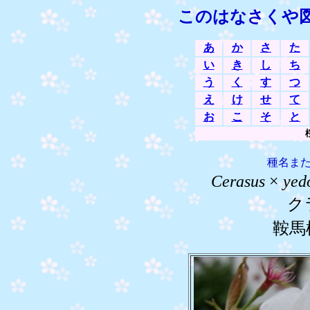
このはなさくや
あ
か
さ
た
い
き
し
ち
う
く
す
つ
え
け
せ
て
お
こ
そ
と
種名ま
Cerasus
×
yed
ク
鞍馬