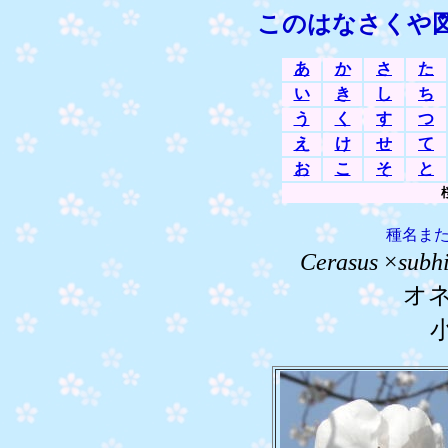
このはなさくや
あ
か
さ
た
い
き
し
ち
う
く
す
つ
え
け
せ
て
お
こ
そ
と
種名ま
Cerasus
×
subhi
オ