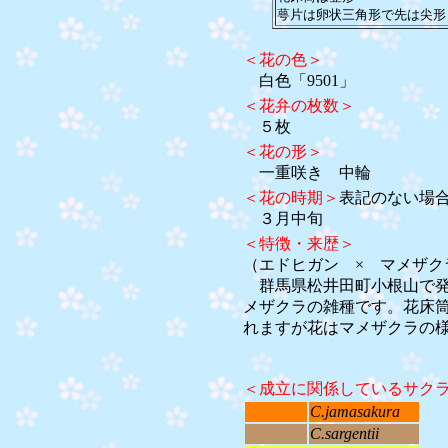
萼片は卵状三角形で先は尖形
＜花の色＞
白色「9501」
＜花弁の枚数＞
５枚
＜花の形＞
一重咲き 中輪
＜花の時期＞
表記のない場
３月中旬
＜特徴・来歴＞
（エドヒガン × マメザク
群馬県松井田町小根山で発
メザクラの雑種です。花床
れますが花はマメザクラの
＜成立に関係しているサク
C.jamasakura
C.sargentii