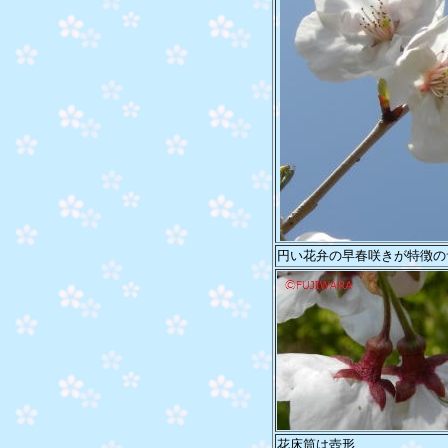
円い花弁の早春咲きが特徴の
花床筒は壺形