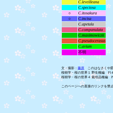
C.leveilleana
C.speciosa
○
C.itosakura
○
C.incisa
C.apetala
C.companulata
C.maximowiczii
C.pseudocerasus
C.avium
不明
文・撮影：
藤原
このはなさくや図
桜樹学・桜の世界１ 野生種編 P14
桜樹学・桜の世界４ 栽培品種編 P
このページへの直接のリンクを禁