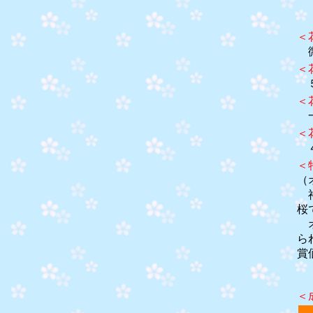
＜
微
＜
＜
一
＜
４
＜
（
神
桜
オ
ら
賞
＜