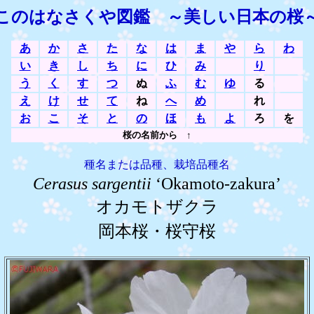
このはなさくや図鑑 ～美しい日本の桜
あ
か
さ
た
な
は
ま
や
ら
わ
い
き
し
ち
に
ひ
み
り
う
く
す
つ
ぬ
ふ
む
ゆ
る
え
け
せ
て
ね
へ
め
れ
お
こ
そ
と
の
ほ
も
よ
ろ
を
桜の名前から ↑
種名または品種、栽培品種名
Cerasus sargentii
‘Okamoto-zakura’
オカモトザクラ
岡本桜・桜守桜