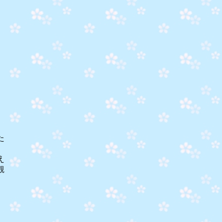
た
え
観