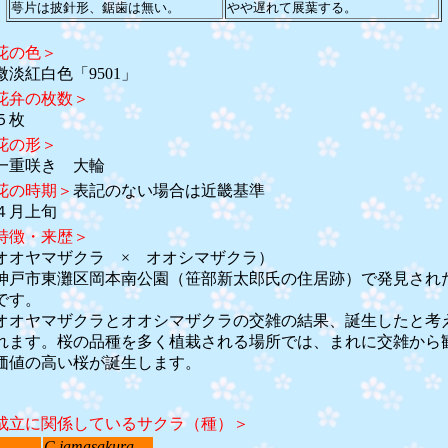
萼片は披針形、鋸歯は無い。
やや遅れて展葉する。
花の色＞
淡紅白色「9501」
花弁の枚数＞
５枚
花の形＞
重咲き 大輪
花の時期＞
表記のない場合は近畿基準
月上旬
特徴・来歴＞
オオヤマザクラ × オオシマザクラ）
戸市東灘区岡本南公園（笹部新太郎氏の住居跡）で発見され
です。
オヤマザクラとオオシマザクラの交雑の結果、誕生したと考
れます。桜の品種を多く植栽される場所では、まれに交雑から
価値の高い桜が誕生します。
成立に関係しているサクラ（種）＞
C.jamasakura