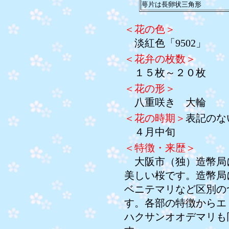
萼片は長卵状三角形
＜花の色＞
淡紅色「9502」
＜花弁の枚数＞
１５枚～２０枚
＜花の形＞
八重咲き 大輪
＜花の時期＞
表記のな
４月中旬
＜特徴・来歴＞
大阪市（独）造幣局
美しい桜です。造幣局
ベニテマリなど区別の
す。各部の特徴からエ
ハクサンオオデマリも