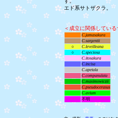
す。
エド系サトザクラ。
＜成立に関係している
C.jamasakura
C.sargentii
○
C.leveilleana
○
C.speciosa
C.itosakura
C.incisa
C.apetala
C.companulata
C.maximowiczii
C.pseudocerasus
C.avium
不明