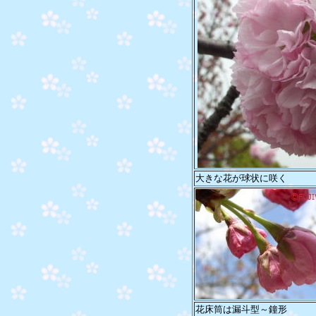
大きな花が球状に咲く
花床筒は漏斗型～鐘形