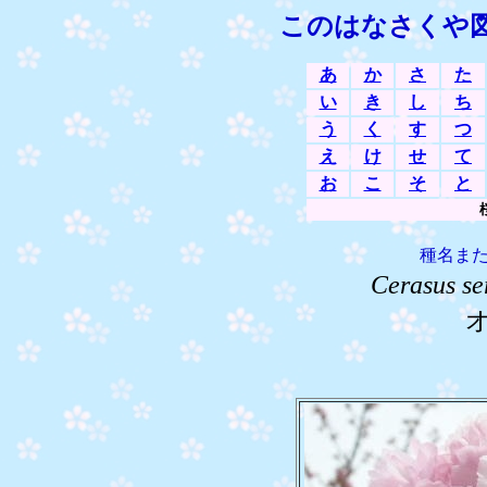
このはなさくや
あ
か
さ
た
い
き
し
ち
う
く
す
つ
え
け
せ
て
お
こ
そ
と
種名ま
Cerasus se