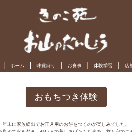
ホーム
味覚狩り
お食事
体験学習
店
おもちつき体験
、年末に家族総出でお正月用のお餅をつくのが楽しみでした。
を集めて火を焚き、せいろで蒸しあげたもち米を、杵と臼でつ