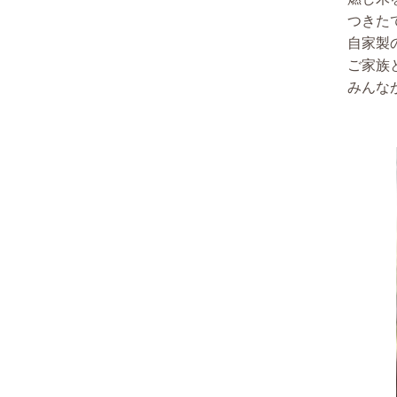
つきた
自家製
ご家族
みんな