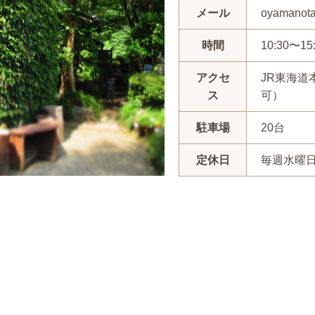
メール
oyamanota
時間
10:30〜15
アクセ
JR東海道
ス
可）
駐車場
20台
定休日
毎週水曜