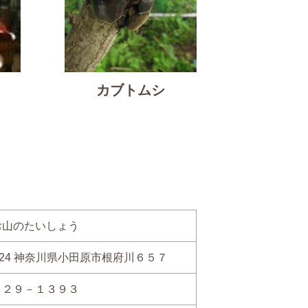
カブトムシ
お山のたいしょう
00024 神奈川県小田原市根府川６５７
－２９－１３９３