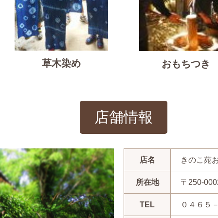
草木染め
おもちつき
店舗情報
店名
きのこ苑
所在地
〒250-
TEL
０４６５