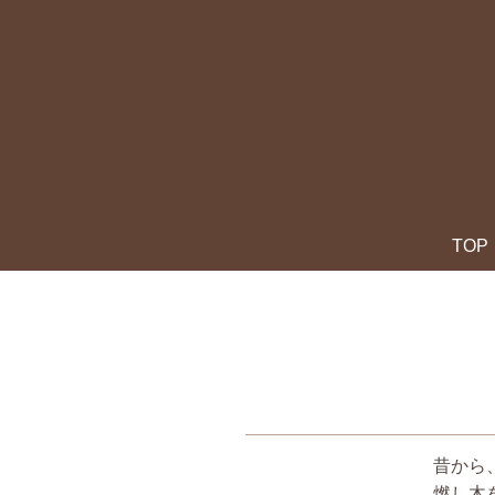
TOP
昔から
燃し木