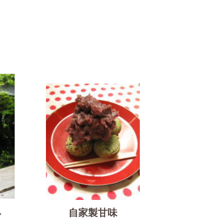
ス
自家製甘味