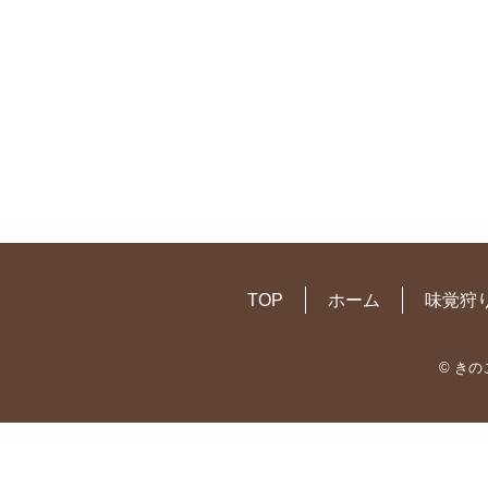
TOP
ホーム
味覚狩
© き