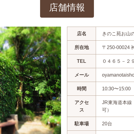
店舗情報
店名
きのこ苑お山
所在地
〒250-000
TEL
０４６５－２
メール
oyamanotaisho
時間
10:30〜15:00
アクセ
JR東海道本線
ス
可）
駐車場
20台