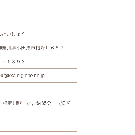
のたいしょう
24 神奈川県小田原市根府川６５７
９－１３９３
u@kxa.biglobe.ne.jp
 根府川駅 徒歩約35分 （送迎