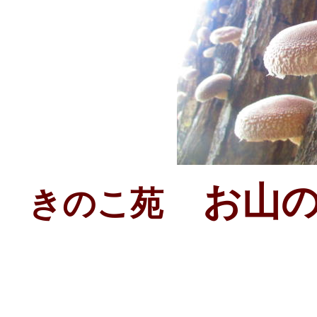
お山の
きのこ苑