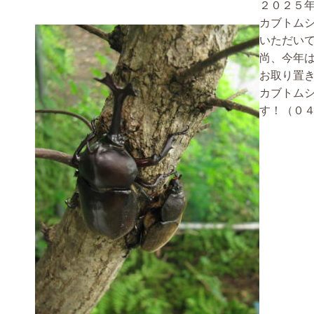
２０２５
カブトム
いただい
尚、今年
お取り置
カブトム
す！（０