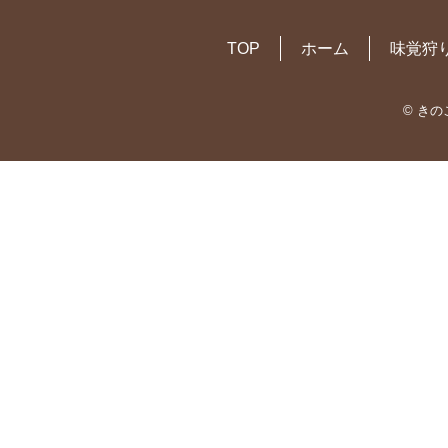
TOP
ホーム
味覚狩
© き