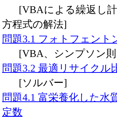
による繰返し
[VBA
方程式の解法
]
問題
フォトフェント
3.1
、シンプソン則
[VBA
問題
最適リサイクル
3.2
ソルバー
[
]
問題
富栄養化した水
4.1
定数