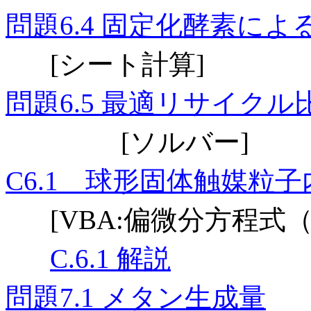
問題
固定化酵素によ
6.4
シート計算
[
]
問題
最適リサイクル
6.5
ソルバー
[
]
球形固体触媒粒子
C6.1
偏微分方程式
[VBA:
解説
C.6.1
問題
メタン生成量
7.1