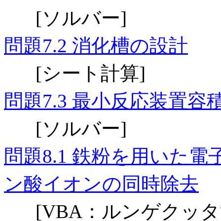
ソルバー
[
]
問題
消化槽の設計
7.2
シート計算
[
]
問題
最小反応装置容
7.3
ソルバー
[
]
問題
鉄粉を用いた電
8.1
ン酸イオンの同時除去
：ルンゲクッタ
[VBA