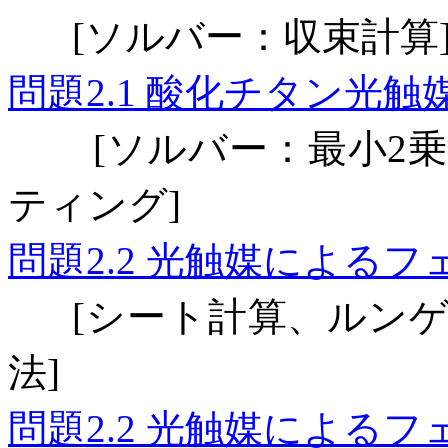
ソルバー：収束計算
[
問題
酸化チタン光触
2.1
ソルバー：最小
乗
[
2
ティング
]
問題
光触媒によるフ
2.2
シート計算、ルンゲ
[
法
]
問題
光触媒によるフ
2.2