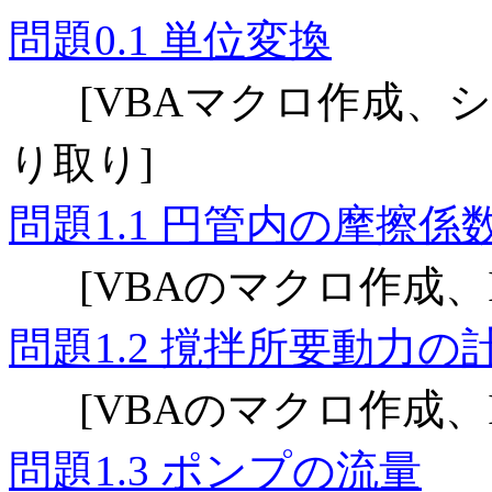
問題
単位変換
0.1
マクロ作成、
[VBA
り取り
]
問題
円管内の摩擦係
1.1
のマクロ作成、
[VBA
問題
撹拌所要動力の
1.2
のマクロ作成、
[VBA
問題
ポンプの流量
1.3