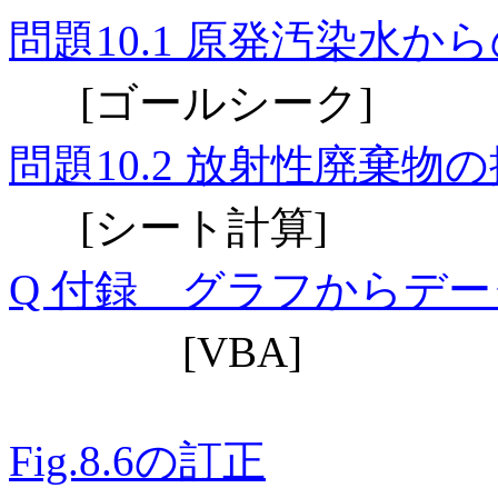
問題
原発汚染水から
10.1
ゴールシーク
[
]
問題
放射性廃棄物の
10.2
シート計算
[
]
付録
グラフからデー
Q
[VBA]
の
訂正
Fig.8.6