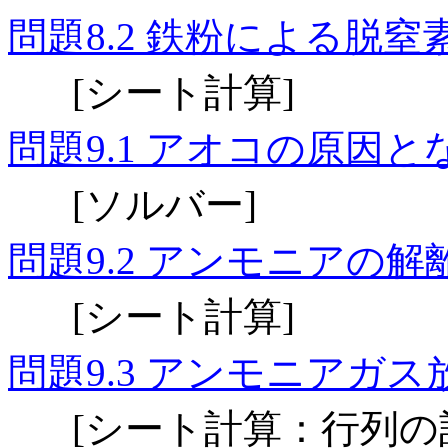
問題
鉄粉による脱窒
8.2
シート計算
[
]
問題
アオコの原因と
9.1
ソルバー
[
]
問題
アンモニアの解
9.2
シート計算
[
]
問題
アンモニアガス
9.3
シート計算：行列の
[