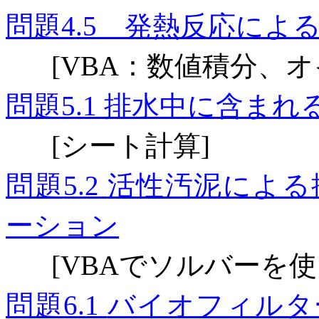
問題
発熱反応による
4.5
：数値積分、オ
[VBA
問題
排水中に含まれ
5.1
シート計算
[
]
問題
活性汚泥による
5.2
ーション
でソルバーを使
[VBA
問題
バイオフィルタ
6.1