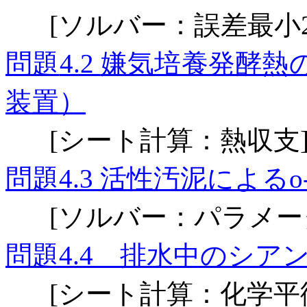
ソルバー：誤差最小
[
問題
嫌気培養発酵熱
4.2
装置）
シート計算：熱収支
[
問題
活性汚泥による
4.3
o
ソルバー：パラメー
[
問題
排水中のシアン
4.4
シート計算：化学平
[