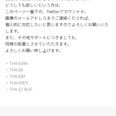
どうしても欲しいという方は、
らせ。
このページ一番下の、Twitterアカウントか、
2020.01.16
THA-09EXについて、補足の説明追
画像のメールアドレスまでご連絡くだされば、
加。
個人的に対応したいと思いますのでよろしくお願いいた
2019.11.12
サイトを微リニューアルしました。
します。
2018.05.11
THA-09EXのページに補足・注意を追
また、その他サポートにつきましても、
記しました。
同様の処置とさせていただきます。
2018.02.08
THA-09EX頒布開始いたしました。
よろしくお願い申し上げます。
2018.02.01
THA-09EX製作説明書を微修正しまし
た。
・THA-03Re
2018.01.26
THA-09EX製作説明書をアップいたし
・THA-06
ました。
・THA-08X
2018.01.25
THA-09EXのページに一部追記。展示
・THA-09EX
用POP追加。
・THA-12 BUF
2018.01.19
THA-09EXのページをアップいたしま
した。
2017.09.01
掲載のメールアドレスを変更いたしま
した。