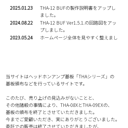
2025.01.23
THA-12 BUFの製作説明書をアップし
ました。
2024.08.22
THA-12 BUF Ver1.5.1.の回路図をアッ
プしました。
2023.05.24
ホームページ全体を見やすく整えまし
た。
2023.05.24
THA-12 BUFのページを更新いたしま
した。
2023.01.09
THA-12 BUFのページを追加いたしま
した。
当サイトはヘッドホンアンプ基板「THAシリーズ」の
2023.01.09
再々リニューアルいたしました。
基板頒布などを行っているサイトです。
2021.04.03
「All Rights Reserved.」表記を削除し
ました。
このたび、売り上げの見込みがないことと、
2020.11.20
頒布テンプレート更新によりリニュー
その他諸般の事情により、THA-08XとTHA-09EXの、
アルしました。
基板の頒布を終了とさせていただきました。
今までご愛顧いただき、実にありがとうございました。
2020.10.22
連絡先メールアドレス変更。
委託での販売は終了させていただきましたが、
2020.06.14
THA-08X及びTHA-09EX頒布終了のお知