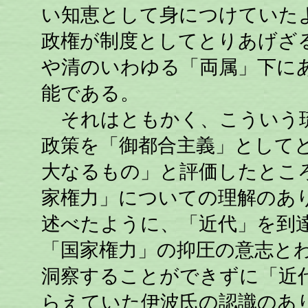
い知恵として身につけていた
政権が制度としてとりあげざ
や清のいわゆる「両属」下に
能である。
それはともかく、こういう琉
政策を「御都合主義」として
大なるもの」と評価したとこ
家権力」についての理解のあ
述べたように、「近代」を到
「国家権力」の抑圧の意志と
洞察することができずに「近
らえていた伊波氏の認識のあ