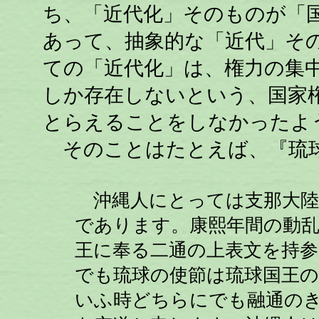
ち、「近代化」そのものが「
あって、抽象的な「近代」そ
ての「近代化」は、権力の集
しか存在しないという、国家
とらえることをしなかったよ
そのことはたとえば、『琉球
沖縄人にとっては支那大陸
であります。康熙年間の動乱
王に奉る二通の上表文を持
でも琉球の使節は琉球国王
いふ時どちらにでも融通の