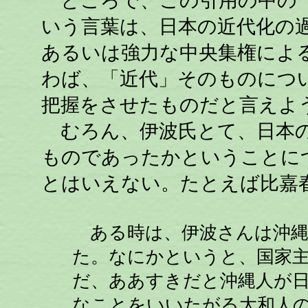
ところで、この引用の中の「
いう言葉は、日本の近代化の
あるいは強力な中央集権によ
わば、「近代」そのものにつ
把握をさせたものだと言えよ
むろん、伊波氏とて、日本の
ものであったかということに
とはいえない。たとえば比嘉
ある時は、伊波さんは沖縄
た。なにかというと、国家
だ、ああすきだと沖縄人が
なことをいいたがる大和人