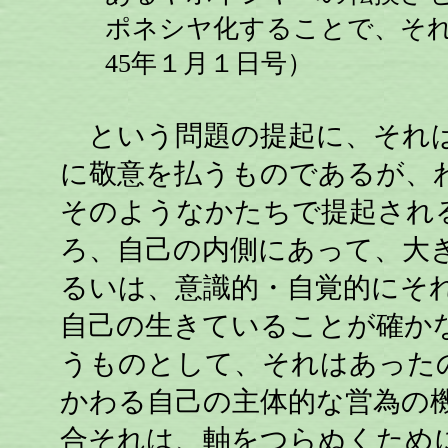
ポネシヤ化することで、そ
45年１月１日号）
という問題の提起に、それは
に敬意を払うものであるが、
そのようなかたちで提起され
ろ、自己の内側にあって、大
るいは、意識的・自覚的にそ
自己の生きていることが確か
うものとして、それはあった
かわる自己の主体的な営為の
合それは、軸をつらぬくため