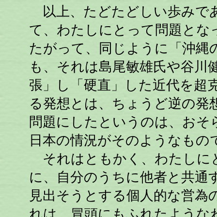
以上、たどたどしい歩みであ
て、わたしにとって問題とな
たがって、同じように「沖縄
も、それは島尾敏雄氏や谷川
張」し「硬直」した近代を超
る発想とは、ちょうど逆の発
問題にしたというのは、おそらく
日本の情況がそのようなもの
それはともかく、わたしにと
に、自分のうちに他者と共通
見出そうとする個人的な営為
れは、冒頭にもふれたような