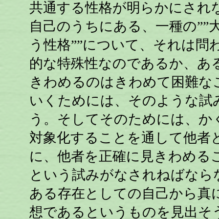
共通する性格が明らかにされ
自己のうちにある、一種の””
う性格””について、それは問
的な特殊性なのであるか、あ
きわめるのはきわめて困難な
いくためには、そのような試
う。そしてそのためには、か
対象化することを通して他者
に、他者を正確に見きわめる
という試みがなされねばなら
ある存在としての自己から真
想であるというものを見出そ