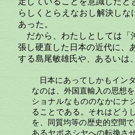
定していることを意識したと
らしくとらえなおし解決しな
あった。
だから、わたしとしては「沖
張し硬直した日本の近代に、
する島尾敏雄氏や、あるいは
日本にあってしかもインタ
なのは、外国直輸入の思想
ショナルなもののなかにナ
ることである。それはどう
を、同質均等の歴史的空間で
あるヤポネシヤへの転換さ