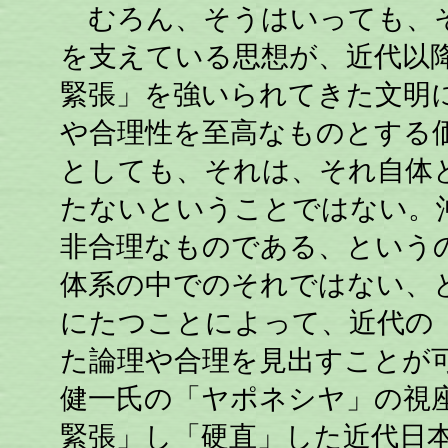
むろん、そうはいっても、そ
を支えている思想が、近代以
緊張」を強いられてきた文明
や合理性を至高なものとする
としても、それは、それ自体
たないということではない。
非合理なものである、という
体系の中でのそれではない、
にたつことによって、近代の
た論理や合理を見出すことが
健一氏の「ヤポネシヤ」の視
緊張」し「硬直」した近代日