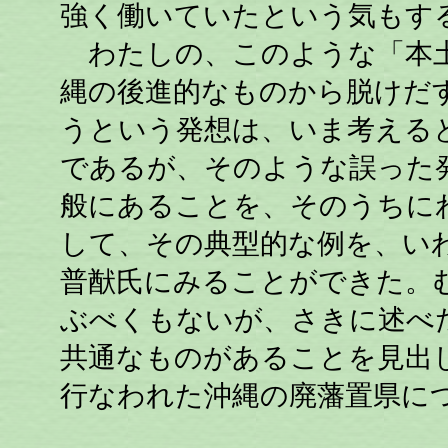
強く働いていたという気もす
わたしの、このような「本土
縄の後進的なものから脱けだ
うという発想は、いま考える
であるが、そのような誤った
般にあることを、そのうちに
して、その典型的な例を、い
普猷氏にみることができた。
ぶべくもないが、さきに述べ
共通なものがあることを見出し
行なわれた沖縄の廃藩置県に