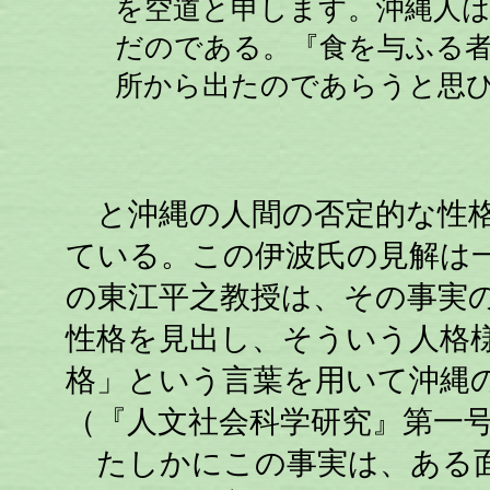
を空道と申します。沖縄人
だのである。『食を与ふる
所から出たのであらうと思
と沖縄の人間の否定的な性格
ている。この伊波氏の見解は
の東江平之教授は、その事実
性格を見出し、そういう人格
格」という言葉を用いて沖縄
（『人文社会科学研究』第一
たしかにこの事実は、ある面