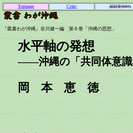
Toppage
Critic
談話室(BBS)
『叢書わが沖縄』谷川健一編 第６巻「沖縄の思想」
水平軸の発想
――沖縄の「共同体意識
岡 本 恵 徳