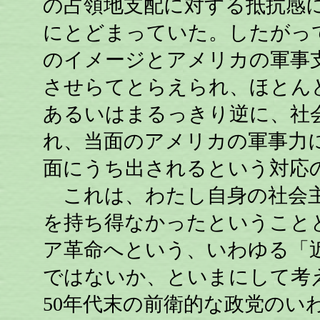
の占領地支配に対する抵抗感
にとどまっていた。したがっ
のイメージとアメリカの軍事
させらてとらえられ、ほとん
あるいはまるっきり逆に、社
れ、当面のアメリカの軍事力
面にうち出されるという対応
これは、わたし自身の社会主
を持ち得なかったということ
ア革命へという、いわゆる「
ではないか、といまにして考
50年代末の前衛的な政党のい