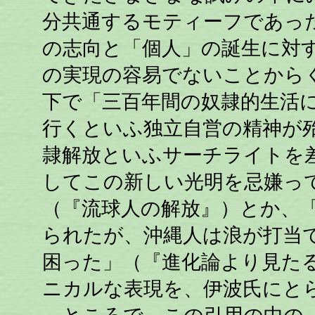
分共通するモティーフであっ
の志向と「個人」の誕生に対
の実現の容易でないことから
下で「三百年間の奴隷的生活
行くといふ独立自営の精神が
隷解放といふサーチライトを
してこの新しい光明を忌嫌っ
（『流球人の解放』）とか、
られたが、沖縄人は浪が打当
困った」（『進化論より見た
ニカルな表現を、伊波氏にと