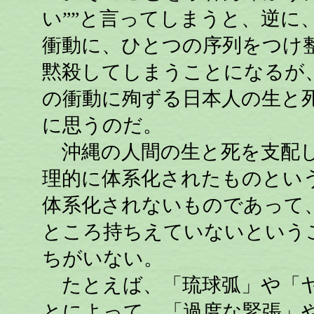
い””と言ってしまうと、逆に
衝動に、ひとつの序列をつけ
黙殺してしまうことになるが
の衝動に殉ずる日本人の生と
に思うのだ。
沖縄の人間の生と死を支配し
理的に体系化されたものとい
体系化されないものであって
ところ持ちえていないという
ちがいない。
たとえば、「琉球弧」や「ヤ
とによって、「過度な緊張」