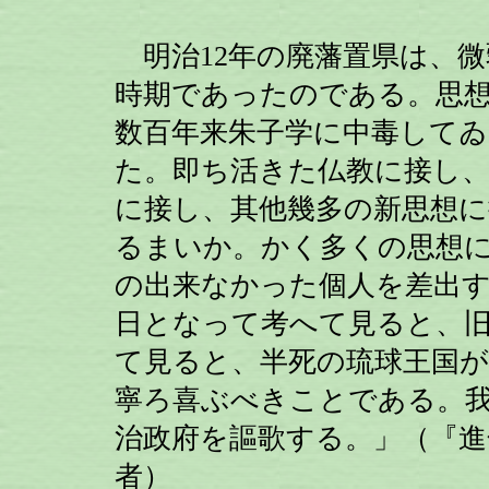
明治12年の廃藩置県は、微
時期であったのである。思
数百年来朱子学に中毒してゐ
た。即ち活きた仏教に接し、
に接し、其他幾多の新思想
るまいか。かく多くの思想
の出来なかった個人を差出
日となって考へて見ると、
て見ると、半死の琉球王国
寧ろ喜ぶべきことである。
治政府を謳歌する。」（『進
者）