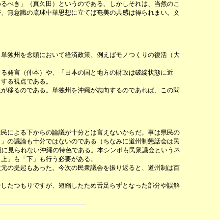
るべき」（真久田）というのである。しかしそれは、当然のこ
が、無意識の琉球中華思想に立てば奄美の共感は得られまい。文
単独州を念頭において経済政策、例えばモノつくりの復活（大
る発言（仲本）や、「日本の国と地方の財政は破綻状態に近
とする視点である。
が移るのである。単独州を沖縄が志向するのであれば、この問
民による下からの論議が十分とは言えないからだ。事は県民の
ら」の議論も十分ではないのである（ちなみに道州制懇話会は民
域に見られない沖縄の特色である。本シンポも民衆議会というネ
「上」も「下」も行う必要がある。
元の提起もあった。今次の民衆議会を振り返ると、道州制は百
したつもりですが、短縮したため舌足らずとなった部分や誤解