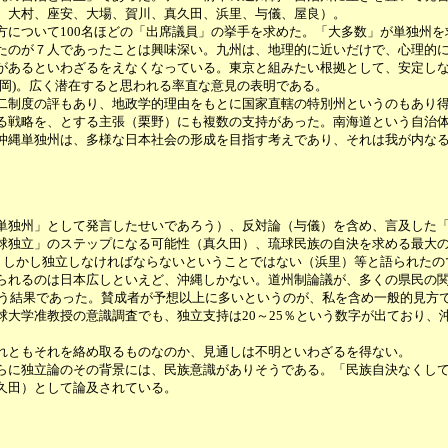
、大村、座安、大場、賀川、真久田、浜里、与儀、屋良）。
について100名ほどの「出席議員」の挙手を求めた。「大多数」が単独州を
たのが７人であったことは興味深い。九州は、地理的に近いだけで、心理的
があるといわざるをえなくなっている。東京と組みたい根拠として、安定し
岡)。広く潜在すると思われる率直な意見の表明である。
二制度の評もあり、地政学的理由をもとに国家直轄の特別州というのもあり
戦略を、とする主張（栗野）にも複数の支持があった。南海道という自治体
沖縄単独州は、多様な日本社会の形成を目指す考えであり、それは我が内な
独州」として発言したせいであろう）、反対論（与儀）を含め、言及した「
球独立」のステップになる可能性（真久田）、琉球民族の自決を求める最大
る、しかし独立しなければならないということではない（浜里）等と語られたの
れるのは日本広しといえど、沖縄しかない。道州制論議が、多くの県民の関
と言う結果であった。賛成者が予想以上に多いというのが、私を含め一般的見方
球大学准教授の意識調査でも、独立支持は20～25％という数字が出ており、
れともそれを絡め取るものなのか、見通しは不明といわざるを得ない。
に独立論のその背景には、民族意識がありそうである。「民族自決なくして
久田）として論及されている。