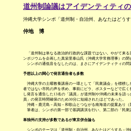
道州制論議はアイデンティティ
沖縄大学シンポ「道州制・自治州、あなたはどうす
仲地 博
「道州制は単なる政治的行政的な課題ではない。やがて来る選
ンポジウムを企画した真栄里泰山氏（沖縄大学常務理事）の閉
シンポの通低音をなしたのは、まさにアイデンティティの問
予想以上の関心で発言通告者も多数
沖縄大学の土曜教養講座の一環として「民衆議会」を標榜した
者ではない市民の声を求め、事前にビラ、ポスターなどで広く
し発言を通告した13名の「議員」が道州制や沖縄の未来を語
員」の発言時間確保のため30分に短縮されたほどであった。
沖縄－鹿児島－高知－和歌山とつながる南海道の提案あり（栗
筆者は、シンポの第一部で基調講演を行い、第二部の「民衆議
単独州の支持が多数であるが東京併合論も
シンポのテーマは「道州制・自治州、あなたはどうする－沖縄