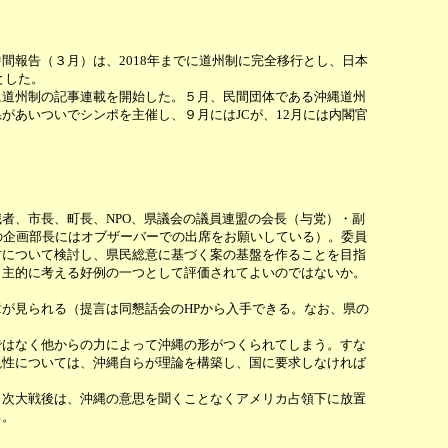
報告（３月）は、2018年までに道州制に完全移行とし、日本
とした。
道州制の記事連載を開始した。５月、民間団体である沖縄道州
あいついでシンポを主催し、９月にはJCが、12月には内閣官
者、市長、町長、NPO、県議会の議員連盟の会長（与党）・副
の企画部長にはオブザーバーでの出席をお願いしている）。委員
方について検討し、県民総意に基づく案の基盤を作ることを目指
自主的に考える好例の一つとして評価されてよいのではないか。
が見られる（提言は同懇話会のHPから入手できる。なお、県の
ではなく他からの力によって沖縄の形がつくられてしまう。すな
現性については、沖縄自らが理論を構築し、国に要求しなければ
次大戦後は、沖縄の意思を聞くことなくアメリカ占領下に放置
る。