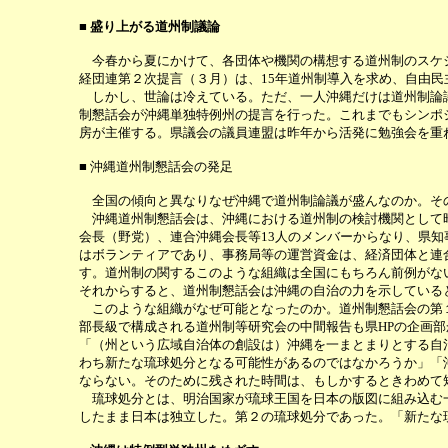
■ 盛り上がる道州制議論
今春から夏にかけて、各団体や機関の構想する道州制のスケジ
経団連第２次提言（３月）は、15年道州制導入を求め、自由民
しかし、世論は冷えている。ただ、一人沖縄だけは道州制論議
制懇話会が沖縄単独特例州の提言を行った。これまでもシンポ
房が主催する。県議会の議員連盟は昨年から活発に勉強会を重
■ 沖縄道州制懇話会の発足
全国の傾向と異なりなぜ沖縄で道州制論議が盛んなのか。そ
沖縄道州制懇話会は、沖縄における道州制の検討機関として昨
会長（野党）、連合沖縄会長等13人のメンバーからなり、県
はボランティアであり、事務局等の運営資金は、経済団体と連
す。道州制の関するこのような組織は全国にもちろん前例がな
それからすると、道州制懇話会は沖縄の自治の力を示している
このような組織がなぜ可能となったのか。道州制懇話会の第１
部長級で構成される道州制等研究会の中間報告も県HPの企画
「（州という広域自治体の創設は）沖縄を一まとまりとする自
わち新たな琉球処分となる可能性があるのではなかろうか」「
ならない。そのために残された時間は、もしかするときわめて
琉球処分とは、明治国家が琉球王国を日本の版図に組み込む一
したまま日本は独立した。第２の琉球処分であった。「新たな