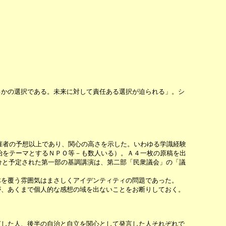
かの選択である。未来に対して責任ある選択が迫られる」。シ
催者の予想以上であり、関心の高さを示した。いわゆる学識経験
治をテーマとするＮＰＯ等－も数人いる）。Ａ４一枚の原稿を出
分と予定された第一部の基調講演は、第二部「民衆議会」の「議
を覆う雰囲気はまさしくアイデンティティの問題であった。
、あくまで個人的な感想の域を出ないことをお断りしておく。
した人、後半の自治と自立を関心として発言した人それぞれで