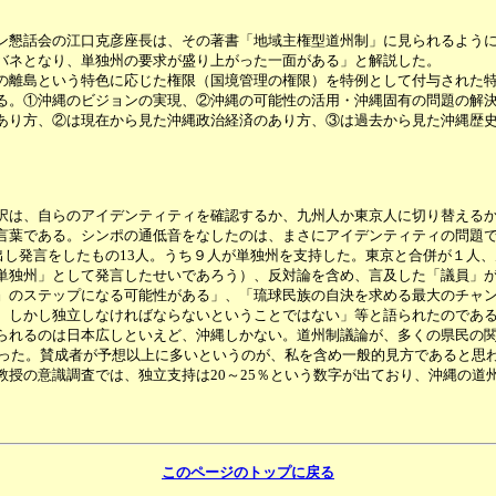
懇話会の江口克彦座長は、その著書「地域主権型道州制」に見られるように
バネとなり、単独州の要求が盛り上がった一面がある」と解説した。
離島という特色に応じた権限（国境管理の権限）を特例として付与された特
。①沖縄のビジョンの実現、②沖縄の可能性の活用・沖縄固有の問題の解決
あり方、②は現在から見た沖縄政治経済のあり方、③は過去から見た沖縄歴
択は、自らのアイデンティティを確認するか、九州人か東京人に切り替える
葉である。シンポの通低音をなしたのは、まさにアイデンティティの問題で
出し発言をしたもの13人。うち９人が単独州を支持した。東京と合併が１人
独州」として発言したせいであろう）、反対論を含め、言及した「議員」が
』のステップになる可能性がある」、「琉球民族の自決を求める最大のチャ
、しかし独立しなければならないということではない」等と語られたのであ
れるのは日本広しといえど、沖縄しかない。道州制議論が、多くの県民の関
であった。賛成者が予想以上に多いというのが、私を含め一般的見方であると思
教授の意識調査では、独立支持は20～25％という数字が出ており、沖縄の道
このページのトップに戻る