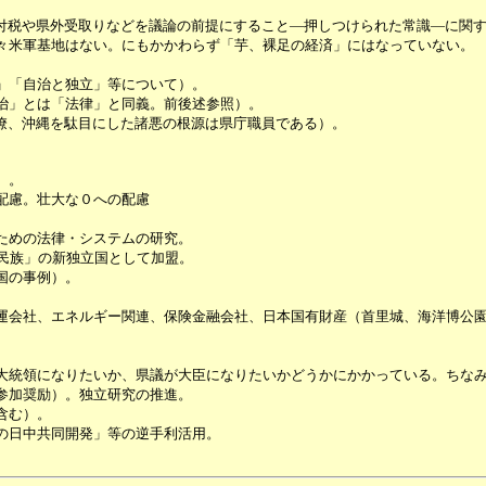
税や県外受取りなどを議論の前提にすること―押しつけられた常識―に関す
米軍基地はない。にもかかわらず「芋、裸足の経済」にはなっていない。
」「自治と独立」等について）。
治」とは「法律」と同義。前後述参照）。
僚、沖縄を駄目にした諸悪の根源は県庁職員である）。
）。
配慮。壮大な０への配慮
ための法律・システムの研究。
民族」の新独立国として加盟。
国の事例）。
会社、エネルギー関連、保険金融会社、日本国有財産（首里城、海洋博公園
統領になりたいか、県議が大臣になりたいかどうかにかかっている。ちなみ
参加奨励）。独立研究の推進。
含む）。
の日中共同開発」等の逆手利活用。