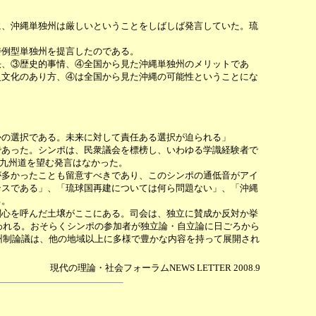
、沖縄単独州は厳しいということをしばしば発言していた。琉
例型単独州を提言したのである。
、③歴史的事情、④全国から見た沖縄単独州のメリットであ
史文化のあり方、④は全国から見た沖縄の可能性ということにな
かの選択である。未来に対して責任ある選択が迫られる」
あった。シンポは、民衆議会を標榜し、いわゆる学識経験者で
、九州道を望む発言はなかった。
多かったことも留意すべきであり、このシンポの通低音がアイ
ンスである」、「琉球国再建については何ら問題ない」、「沖縄
る。
心を呼んだ土壌がここにある。司会は、独立に賛成か反対か挙
われる。おそらくシンポの参加者が独立論・自立論に日ごろから
州制論議は、他の地域以上に多様で豊かな内容を持って展開され
現代の理論・社会フォーラムNEWS LETTER 2008.9