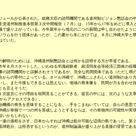
ュールが公表された。総務大臣の諮問機関である道州制ビジョン懇話会の中間
主党道州制推進本部第３次中間報告（７月）は、15年から17年をめどに導入
で盛り上がっている。今年新年から地元の二つの新聞は申し合わせたように
ジウムを行う団体があったが、この夏から冬にかけては、８月に沖縄大学と県が
ねていた。
の解明のためには、沖縄道州制懇話会とは何かを説明する方が早道である。
年８月スタートした。いわゆる学識経験者、経済同友会等経済三団体の役職
知事の諮問機関かと誤解されそうであるが、完全な民間団体である（ただし県
合からの寄付によっている。オール沖縄で、沖縄にふさわしい道州制のあり
いし、また今後もできるとは思えない。地域の将来像を、民間が力を合わせ
とも言えそうだ。
次提言にその理由を垣間見ることができる。提言の中には、次のような文章
部からアクセスできる）。
治機構の喪失を意味することになる。…手をこまねいていては、自らの意思
沖縄が単独で一つの州を形成しようとするならば、その単独州の可能性や実
短いかもしれない」
連の過程をさす。日本からすれば沖縄は処分可能な辺境の島であった。第２
琉球処分」は拒否するというのが、道州制論議が盛り上がる直接の背景であ