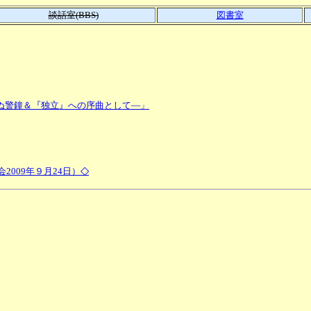
談話室(BBS)
図書室
ぬ警鐘＆『独立』への序曲として―」
◇
2009年９月24日）