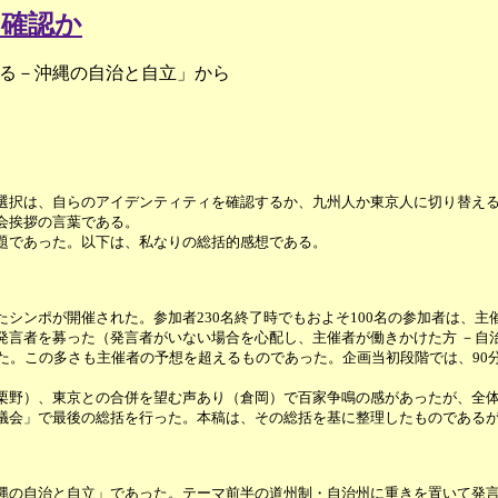
の確認か
る－沖縄の自治と自立」から
択は、自らのアイデンティティを確認するか、九州人か東京人に切り替える
会挨拶の言葉である。
題であった。以下は、私なりの総括的感想である。
シンポが開催された。参加者230名終了時でもおよそ100名の参加者は、主
発言者を募った（発言者がいない場合を心配し、主催者が働きかけた方 －自
った。この多さも主催者の予想を超えるものであった。企画当初段階では、90
野）、東京との合併を望む声あり（倉岡）で百家争鳴の感があったが、全体
会」で最後の総括を行った。本稿は、その総括を基に整理したものであるが
の自治と自立」であった。テーマ前半の道州制・自治州に重きを置いて発言