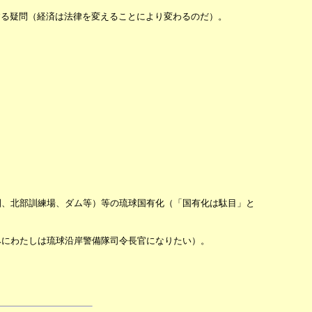
る疑問（経済は法律を変えることにより変わるのだ）。
、北部訓練場、ダム等）等の琉球国有化（「国有化は駄目」と
にわたしは琉球沿岸警備隊司令長官になりたい）。