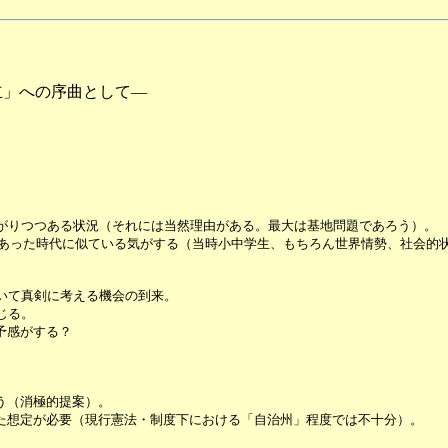
立」への序曲として―
がりつつある状況（それには当然理由がある。最大は基地問題であろう）。
つあった時代に似ている気がする（当時小中学生、もちろん世界情勢、社会的
いて真剣に考える機会の到来。
じる。
予感がする？
。
う（消極的提案）。
た想定が必要（現行憲法・制度下における「自治州」程度では不十分）。