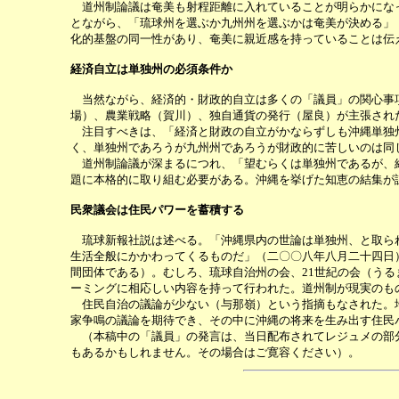
道州制論議は奄美も射程距離に入れていることが明らかになっ
とながら、「琉球州を選ぶか九州州を選ぶかは奄美が決める」
化的基盤の同一性があり、奄美に親近感を持っていることは伝
経済自立は単独州の必須条件か
当然ながら、経済的・財政的自立は多くの「議員」の関心事項
場）、農業戦略（賀川）、独自通貨の発行（屋良）が主張され
注目すべきは、「経済と財政の自立がかならずしも沖縄単独州
く、単独州であろうが九州州であろうが財政的に苦しいのは同
道州制論議が深まるにつれ、「望むらくは単独州であるが、経
題に本格的に取り組む必要がある。沖縄を挙げた知恵の結集が
民衆議会は住民パワーを蓄積する
琉球新報社説は述べる。「沖縄県内の世論は単独州、と取られ
生活全般にかかわってくるものだ」（二〇〇八年八月二十四日
間団体である）。むしろ、琉球自治州の会、21世紀の会（う
ーミングに相応しい内容を持って行われた。道州制が現実のも
住民自治の議論が少ない（与那嶺）という指摘もなされた。地
家争鳴の議論を期待でき、その中に沖縄の将来を生み出す住民
（本稿中の「議員」の発言は、当日配布されてレジュメの部分
もあるかもしれません。その場合はご寛容ください）。