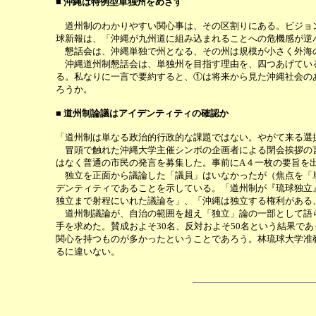
■ 沖縄は特例型単独州をめざす
道州制のわかりやすい関心事は、その区割りにある。ビジョン
球新報は、「沖縄が九州道に組み込まれることへの危機感が逆
懇話会は、沖縄単独で州となる、その州は規模が小さく外海の
沖縄道州制懇話会は、単独州を目指す理由を、四つあげている
る。私なりに一言で要約すると、①は将来から見た沖縄社会の
ろうか。
■ 道州制論議はアイデンティティの確認か
「道州制は単なる政治的行政的な課題ではない。やがて来る選
冒頭で触れた沖縄大学主催シンポの企画者による閉会挨拶の言
はなく普通の市民の発言を募集した。事前にA４一枚の要旨を
独立を正面から議論した「議員」はいなかったが（焦点を「単
デンティティであることを示している。「道州制が『琉球独立
独立まで射程にいれた議論を」、「沖縄は独立する権利がある
道州制議論が、自治の範囲を超え「独立」論の一部として語ら
手を求めた。賛成およそ30名、反対およそ50名という結果
関心を持つものが多かったということであろう。林琉球大学准
るに違いない。