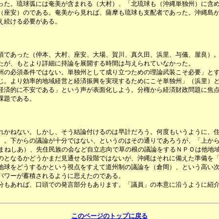
た。琉球弧には奄美が含まれる（大村）、「北琉球も（沖縄単独州）に含め
（座安）のである。奄美から見れば、薩摩も琉球も支配者であった。沖縄島
え続ける必要がある。
であった（仲本、大村、座安、大場、賀川、真久田、浜里、与儀、屋良）。
たが、もとより詳細に持論を展開する時間は与えられていなかった。
の必須条件ではない。単独州として成り立つための理論武装こそ必要」とす
じ。より効率的地域経営と経済振興を実現するためにこそ単独州」（浜里）
済的に不安である」という声が表面化しよう。分権から経済財政問題に焦点
課題である。
かねない。しかし、そう結論付けるのは早計だろう。何度もいうように、住
）。下からの議論が十分ではない、というのはその通りであろうが、「上か
るまねしあ）、先住民族の会など自立志向で草の根の議論をするＮＰＯは他地
のとなるかどうかまだ見通せる段階ではないが、沖縄はそれに備えた準備を
球をどうするかという視点をすえて道州制の議論を（倉岡）、という高い次
パワーが蓄積されるように思えたのである。
もあれば、口頭での発言部分もあります。「議員」の本意に沿うように紹介
このページのトップに戻る