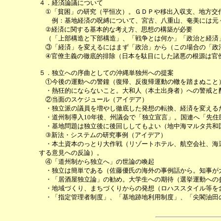
４．経済論議について
①「貧困」の研究（平恒次）。ＧＤＰや移出入収支、地方交付
例：基地経済の呪縛について、宮古、八重山、奄美には元々
②経済に関する基本的な考え方、思想の構築が必要
（「上部構造と下部構造」、「戦争とは何か」「政治と経済
③「経済」を変えるにはまず「政治」から（この場合の「政
④官僚主義の徹底的排除（日本を駄目にした諸悪の根源は官
５．独立への序曲としての沖縄単独州への提案
①今後の運動への警鐘（復帰、反復帰運動の轍を踏まぬこと
・熱狂的にならないこと。大和人（本土出身者）への警戒と
②当面のスケジュール（アイデア）
・独立派の議員を増やし徹底した発想の転換、経済を変える
・道州制導入10年後、州議会で「独立宣言」。国連へ「先住
・基地問題は独立後に後回ししてもよい（地中海マルタ共和
③新法・システムの研究事例（アイデア）
・本土資本のっとり大作戦（リゾートホテル、航空会社、海運
する意見への反論）。
④「道州制から独立へ」の世論の喚起
・独立は簡単である（佐藤優氏の海外の事例話から。知事が大
・「居酒屋独立論」の勧め。大学生への期待（選挙運動への
・地域づくり、まちづくりからの発想（ロハススタイル等を
・「指定管理者制度」、「基地跡地利用制度」、「尖閣油田