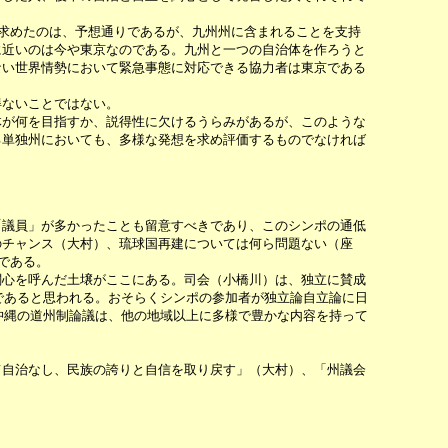
求めたのは、予想通りであるが、九州州に含まれることを支持
に近いのは今や東京なのである。九州と一つの自治体を作ろうと
ない世界情勢において緊急事態に対応できる協力者は東京である
得ないことではない。
が何を目指すか、説得性に欠けるうらみがあるが、このような
る単独州においても、多様な発想を求め評価するものでなければ
議員」が多かったことも留意すべきであり、このシンポの通低
のチャンス（大村）、琉球国再建については何ら問題ない（座
である。
心を呼んだ土壌がここにある。司会（小橋川）は、独立に賛成
であると思われる。おそらくシンポの参加者が独立論自立論に日
沖縄の道州制論議は、他の地域以上に多様で豊かな内容を持って
自治なし、民族の誇りと自信を取り戻す」（大村）、「州議会