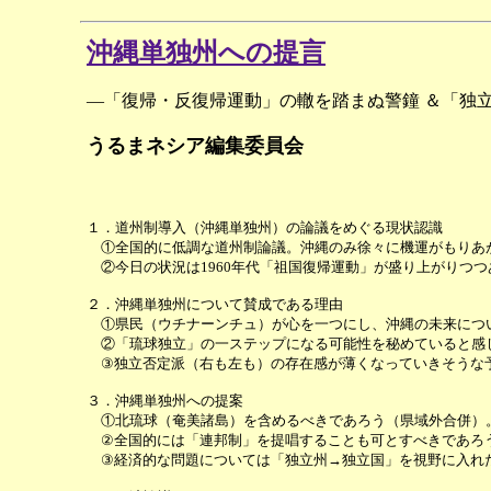
沖縄単独州への提言
―「復帰・反復帰運動」の轍を踏まぬ警鐘 ＆「独
うるまネシア編集委員会
１．道州制導入（沖縄単独州）の論議をめぐる現状認識
①全国的に低調な道州制論議。沖縄のみ徐々に機運がもりあ
②今日の状況は1960年代「祖国復帰運動」が盛り上がりつ
２．沖縄単独州について賛成である理由
①県民（ウチナーンチュ）が心を一つにし、沖縄の未来につ
②「琉球独立」の一ステップになる可能性を秘めていると感
③独立否定派（右も左も）の存在感が薄くなっていきそうな
３．沖縄単独州への提案
①北琉球（奄美諸島）を含めるべきであろう（県域外合併）
②全国的には「連邦制」を提唱することも可とすべきであろ
③経済的な問題については「独立州→独立国」を視野に入れ