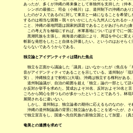
あったが、多くが沖縄の将来像として単独州を支持した（仲本
シンポの最後に、司会（小橋川）は、道州制下の沖縄のあり方
したのが２人であるのに対して東京と一緒になることを希望し
するのは相当な困難－我々がいかにしたら九州人になれるか－
こと、沖縄の基地問題は国家的課題であることがあげられた(倉
この考え方を極端にすれば、米軍基地についてはすでに一国
黒潮民族を主張し、南海道の建設により、周辺を中心に変える
斬新な発想をしたこと自体を評価したい。というのはおそらく
ならないであろうからである。
独立論とアイデンティティは隠れた焦点
独立を正面から議論した「議員」はいなかったが（焦点を「単
音がアイデンティティであることを示している。道州制が「琉
安）、沖縄独立まで射程に(大場)、沖縄は独立する権利があ
道州制論議が、自治の範囲を超え「独立」論の一部として語ら
か反対か挙手を求めた。賛成およそ30名、反対およそ50名
ごろから関心を持つものが多かったということであろう。林琉
展開されるに違いない。
しかし、道州制は、独立論者の期待に応えるものなのか、そ
沖縄の道州制論議の背景に独立論があることを述べたが、さら
で独立宣言をし、国連へ先住民族の新独立国として加盟」（真
奄美との連携を求めて