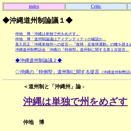
index
Critic
◆沖縄道州制論議１◆
仲地 博「沖縄は単独で州をめざす」
仲地 博「道州制論議はアイデンティティの確認か」
真久田正「沖縄単独州への提言―『復帰・反復帰運動』の轍を踏ま
沖縄道州制懇話会「沖縄の『特例型』道州制に関する第１次提言」
◆沖縄道州制論議２◆
◇沖縄の「特例型」道州制に関する提言
（沖縄道州制懇話会
＜道州制と「沖縄州」論
＞
沖縄は単独で州をめざす
仲地 博