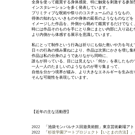
全身を使って鑑賞する身体感覚、特に触覚を刺激する参加
インスタレーションを多く発表しています。
プリミティブな呪術や祭りのコスチュームのようなもの、
得体の知れないいきものや身体の延長のようなものなどを
イメージした作品を、外側から眺めて鑑賞するだけでなく
時には作品そのものを手にとり身にまとい内部に入り込む
より内側から体感する展示を意識しています。
私にとって制作という行為は祈りにも似た救いや力を与え
日々の行為の積み重ねにより、作品は次第にかさを増し集
作品は私の分身のようでありながら同時に、
誰もが持っている、目には見えない「何か」を表したもの
一人一人のたましいのようなものが寄り集まって、
自他を分かつ境界が緩み、より大きなエネルギーを生み出
そんな可能性を表現しています。
【近年の主な活動歴】
2022 「池袋モンパルナス回遊美術館」東京芸術劇場ア
2022 「
杉並学園アートプロジェクト【いとまの方法】」