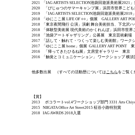
2021 「IAG ARTISTS SELECTION池袋回遊派美術展2
2020 「びじゅつのサマーキャンプ展」浜田市世界こど
2019 「IAG ARTISTS SELECTION池袋回遊派美術展2
2018 「ゆにここ展 LIFE OF ○○」個展 GALLERY ART P
2018 「東京夜間飛行 公演」演劇 舞台美術担当、下北沢
2018 「体験型美術展 現代美術のかくれんぼ」浜田市世
2018 「池袋アートギャザリング」公募展 東京芸術劇場
2017 「話して・触れて・つくって楽しむ美術館」ワー
2017 「ゆにここ展 home」個展 GALLERY ART POINT 
2016 「帰ってきたひるね展」文房堂ギャラリー 東京
2016 「触覚とコミュニケーション」 ワークショップ 横
他多数出展 （すべての活動歴については
こちら
をご覧く
【賞】
2013 ポコラートvol.4ワークショップ部門 3331 Arts Chi
2015 NIIGATA Office Art Street2015 柾谷小路特別賞
2018 IAG AWRDS 2018入選