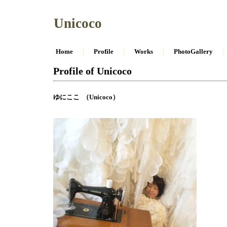
Unicoco
Home
Profile
Works
PhotoGallery
Profile of Unicoco
ゆにここ （Unicoco）